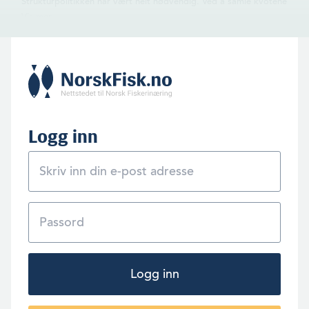
Strukturpolitikken har vært helt nødvendig. Ved å samle kvotene
på færre fartøyer har lønnsomheten blitt vesentlig forbedret.
«Smaragd»-rederiet er blant dem som har utnyttet ordningen. I
dag har båten en grunnkvote på 450 basistonn og over 340
basistonn i strukturkvoter. (Foto: Smaragd)
Logg inn
Logg inn