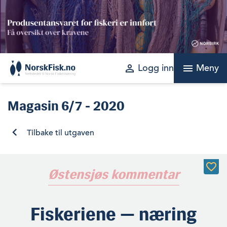
Skip
to
content
perm_identity
menu
Logg inn
Meny
Magasin
6/7 - 2020
Tilbake til utgaven
Østensjøs kommentar
Fiskeriene — næring