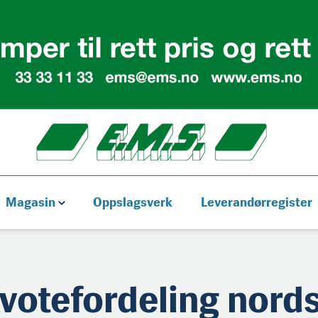
Magasin
Oppslagsverk
Leverandørregister
votefordeling nords