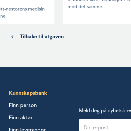
med det samme.
tt-nestorens medisin
rne
Tilbake til utgaven
Kunnskapsbank
Finn person
Meld deg på nyhetsbre
Finn aktør
Finn leverandør