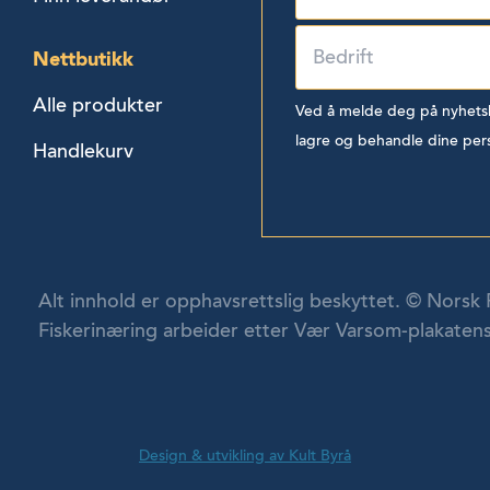
Nettbutikk
Alle produkter
Ved å melde deg på nyhetsbr
lagre og behandle dine per
Handlekurv
Alt innhold er opphavsrettslig beskyttet. © Norsk 
Fiskerinæring arbeider etter Vær Varsom-plakatens
Design & utvikling av Kult Byrå