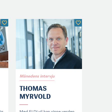
Månedens intervju
THOMAS
MYRVOLD
tig
Med ELDI vil han vinne verden.