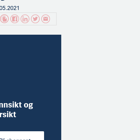
.05.2021
innsikt og
rsikt