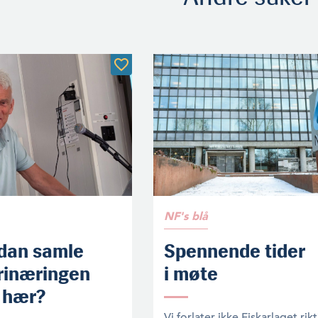
NF's blå
dan samle
Spennende tider
rinæringen
i møte
n hær?
Vi forlater ikke Fiskarlaget rik