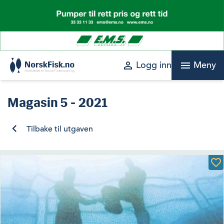
Skip
to
content
perm_identity
menu
Logg inn
Meny
Magasin
5 - 2021
Tilbake til utgaven