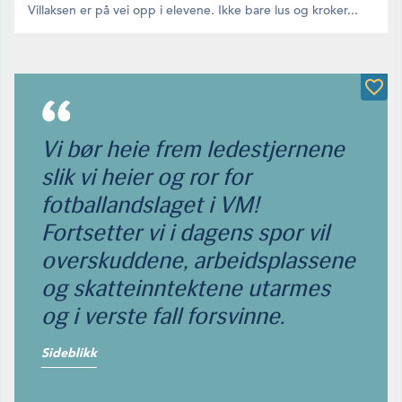
Villaksen er på vei opp i elevene. Ikke bare lus og kroker...
Vi bør heie frem ledestjernene
slik vi heier og ror for
fotballandslaget i VM!
Fortsetter vi i dagens spor vil
overskuddene, arbeidsplassene
og skatteinntektene utarmes
og i verste fall forsvinne.
Sideblikk