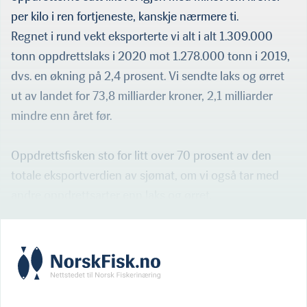
per kilo i ren fortjeneste, kanskje nærmere ti.
Regnet i rund vekt eksporterte vi alt i alt 1.309.000
tonn op­pdrettslaks i 2020 mot 1.278.000 tonn i 2019,
dvs. en økning på 2,4 prosent. Vi sendte laks og ørret
ut av landet for 73,8 mil­liarder kroner, 2,1 milliarder
mindre enn året før.
Oppdrettsfis­ken sto for litt over 70 prosent av den
totale eksportverdien av sjømat, om vi også tar med
andre oppdrettsarter enn laks og ørret.