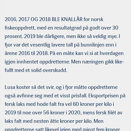
2016, 2017 OG 2018 BLE KNALLÅR for norsk
fiskeoppdrett, med en resultatgrad på godt over 30
prosent. 2019 ble dårligere, men ikke så veldig mye. I
fjor var det vesentlig lavere tall på bunnlinjen enn i
årene 2016 til 2018. På en måte kan vi si at hverdagen
igjen innhentet oppdretterne. Men næringen gikk like­
fullt med et solid overskudd.
Lusa koster så det svir, og i fjor måtte oppdretterne
også av­finne seg med et visst prisfall. Eksportprisen på
fersk laks med hode falt fra vel 60 kroner per kilo i
2019 til noe over 56 kroner i 2020, mens fersk filét av
laks falt med nesten åtte kroner per kilo. Men
oppdretterne satt likevel igjen med minst fem kroner