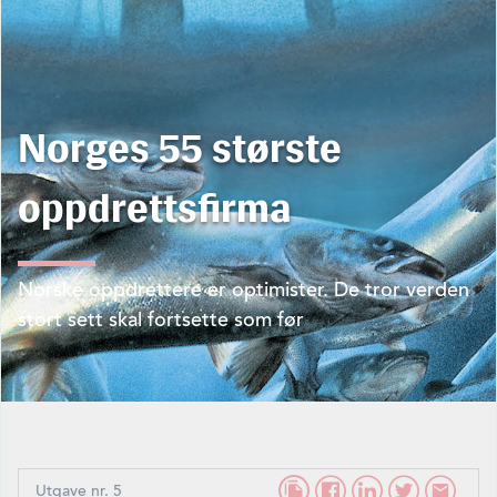
Norges 55 største
oppdrettsfirma
Norske oppdrettere er optimister. De tror verden
stort sett skal fortsette som før
Utgave nr. 5