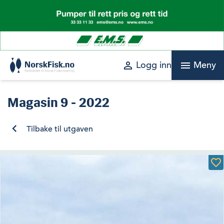
Skip
to
content
perm_identity
menu
Logg inn
Meny
Magasin
9 - 2022
Tilbake til utgaven