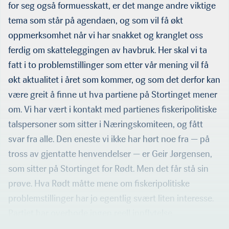
for seg også formuesskatt, er det mange andre viktige
tema som står på agendaen, og som vil få økt
oppmerksomhet når vi har snakket og kranglet oss
ferdig om skatteleggingen av havbruk. Her skal vi ta
fatt i to problemstillinger som etter vår mening vil få
økt aktualitet i året som kommer, og som det derfor kan
være greit å finne ut hva partiene på Stortinget mener
om. Vi har vært i kontakt med partienes fiskeripolitiske
talspersoner som sitter i Næringskomiteen, og fått
svar fra alle. Den eneste vi ikke har hørt noe fra — på
tross av gjentatte henvendelser — er Geir Jørgensen,
som sitter på Stortinget for Rødt. Men det får stå sin
prøve. Hva Rødt måtte mene om fiskeripolitiske
problemstillinger har jo egentlig svært liten interesse.
Partiet har overhode ingen reell innflytelse.