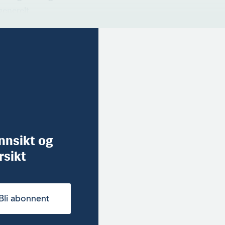
generelt.
innsikt og
rsikt
Bli abonnent