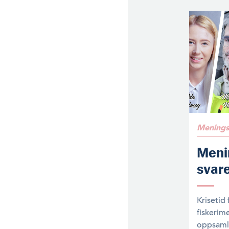
Menings
Meni
svar
Krisetid
fiskerim
oppsamli