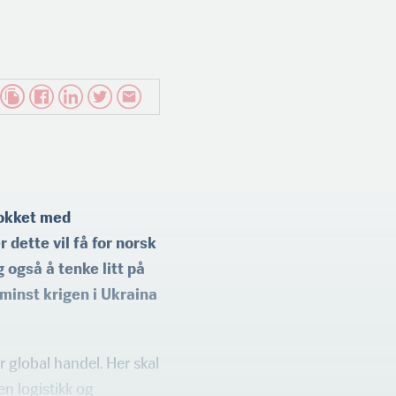
jokket med
 dette vil få for norsk
også å tenke litt på
minst krigen i Ukraina
r global handel. Her skal
en logistikk og