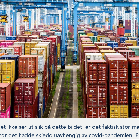
t ikke ser ut slik på dette bildet, er det faktisk stor m
or det hadde skjedd uavhengig av covid-pandemien. Pris