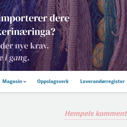
Magasin
Oppslagsverk
Leverandørregister
Hempels komment