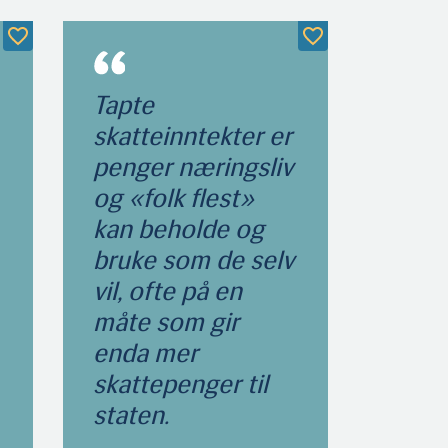
Tapte
skatteinntekter er
penger næringsliv
og «folk flest»
kan beholde og
bruke som de selv
vil, ofte på en
måte som gir
enda mer
skattepenger til
staten.