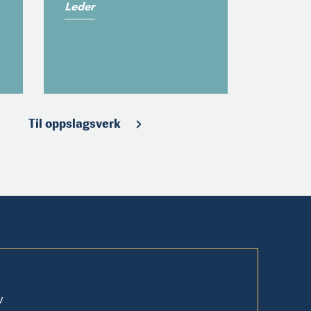
Leder
Til oppslagsverk
v