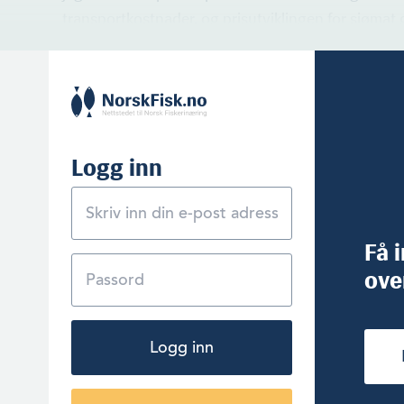
transportkostnader, og prisutviklingen for sjømat 
Logg inn
Få 
ove
Logg inn