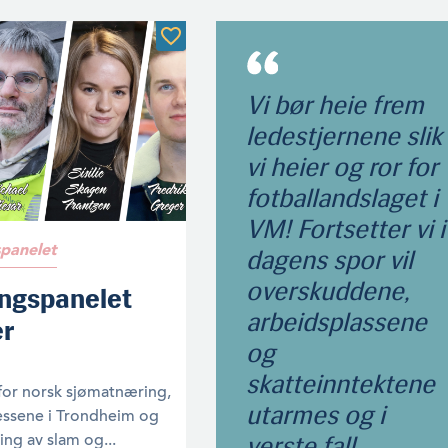
Vi bør heie frem
ledestjernene slik
vi heier og ror for
fotballandslaget i
VM! Fortsetter vi i
panelet
dagens spor vil
overskuddene,
ngspanelet
arbeidsplassene
er
og
skatteinntektene
 for norsk sjømatnæring,
utarmes og i
essene i Trondheim og
ng av slam og...
verste fall