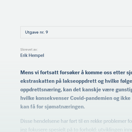
Utgave nr. 9
Skrevet av:
Erik Hempel
Mens vi fortsatt forsøker å komme oss etter s
ekstraskatten på lakseoppdrett og hvilke følger
oppdrettsnæring, kan det kanskje være gunstig 
hvilke konsekvenser Covid-pandemien og ikke 
kan få for sjømatnæringen.
Disse hendelsene har ført til en rekke problemer fo
jeg fokusere spesielt på to forhold: utviklingen inn