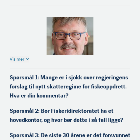
Vis mer
Einar Helge Meløysund
(f.1965) er fra Meløy på
Spørsmål 1:
Mange er i sjokk over regjeringens
Helgeland og medeier og
forslag til nytt skatteregime for fiskeoppdrett.
skipper på kystnotbåten
«Einar Erlend». Han er
Hva er din kommentar?
tidli­gere styreleder i
Nordland Fylkes Fiskarlag,
Spørsmål 2:
Bør Fiskeridirektoratet ha et
og sitter i dag i Landsstyret
i Norges Fiskarlag.
hovedkontor, og hvor bør dette i så fall ligge?
Spørsmål 3:
De siste 30 årene er det forsvunnet