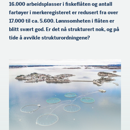
16.000 arbeidsplasser i fiskeflåten og antall
fartøyer i merkeregisteret er redusert fra over
Carl Aamodt (f.1989) er
17.000 til ca. 5.600. Lønnsomheten i flåten er
fra Søgne ved Kristiansand.
Han er utdannet
blitt svært god. Er det nå strukturert nok, og på
fiskeskipper, og er
tide å avvikle strukturordningene?
arbeidende styreleder og
medeier i flere
fiskeriselskaper, herunder
den pelagiske tråleren
«Sille Marie». Aamodt
leder Kristiansand
Fiskerlag.
Ole Olsen (f.1993) er
daglig leder i
familieselskapet Sufi AS i
Sund i Lofoten. Han har en
bachelorgrad i
eksportmarkedsføring og
en master i ledelse. Sufi