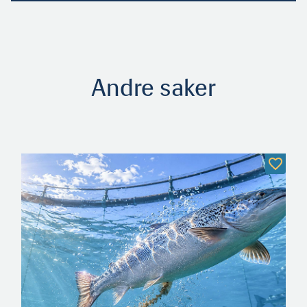
Ole Troland (f.1993) er fra Austevoll der familien har oppdret­
Andre saker
tsanlegg, og er fiskerikandidat fra UiT. Han er rådgiver i Sjømat Norge
og styreleder i YoungFish.