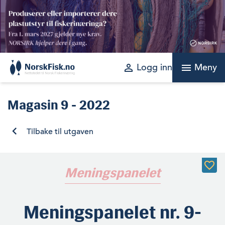
Skip
to
content
perm_identity
menu
Logg inn
Meny
Magasin
9 - 2022
Tilbake til utgaven
Meningspanelet
Meningspanelet nr. 9-