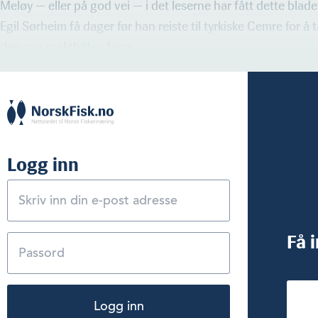
Meløy — eller på god vei — i det leserne har fått dette blad
Egil Sørheim få dager før han reiste til tyrkiske Cemre for å
den nye praktbåten hjem.
Logg inn
Få 
Logg inn