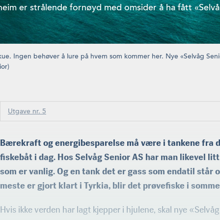
heim er strålende fornøyd med omsider å ha fått «Selvåg
skue. Ingen behøver å lure på hvem som kommer her. Nye «Selvåg Senior
ior)
Utgave nr. 5
Bærekraft og energibesparelse må være i tankene fra d
fiskebåt i dag. Hos Selvåg Senior AS har man likevel lit
som er vanlig. Og en tank det er gass som endatil står og
meste er gjort klart i Tyrkia, blir det prøvefiske i somme
Hvis ikke verden har lagt kjepper i hjulene, skal nye «Sel