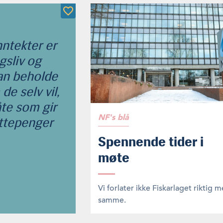
nntekter er
gsliv og
kan beholde
e selv vil,
te som gir
NF's blå
ttepenger
Spennende tider i
møte
Vi forlater ikke Fiskarlaget riktig 
samme.