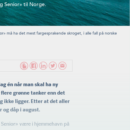
 Sen­ior» til Norge.
» må ha det mest fargesprakende skroget, i alle fall på norske
ag én når man skal ha ny
t flere grønne tanker enn det
 ikke ligger. Etter at det aller
r og dåp i august.
våg Senior» være i hjemmehavn på