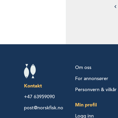
Om oss
For annonsører
Kontakt
Personvern & vilkår
+47 63959090
Min profil
post@norskfisk.no
Logg inn