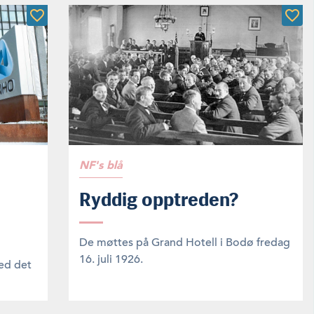
NF's blå
Ryddig opptreden?
De møttes på Grand Hotell i Bodø fredag
16. juli 1926.
med det