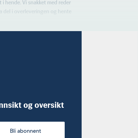
et i hende. Vi snakket med reder
 ta del i overleveringen og hente
innsikt og oversikt
Bli abonnent