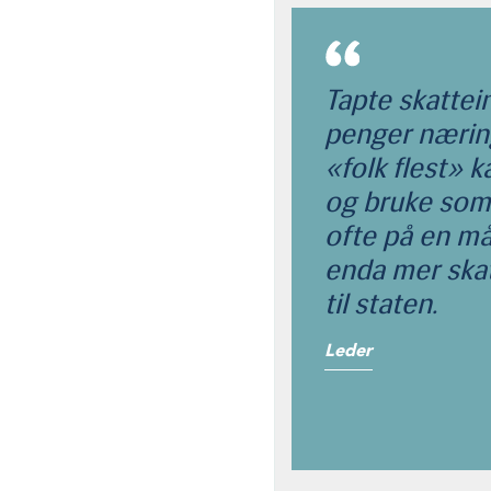
Tapte skattei
penger nærin
«folk flest» 
og bruke som d
ofte på en må
enda mer ska
til staten.
Leder