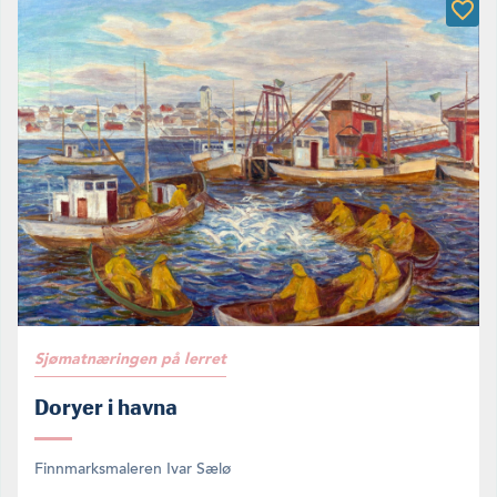
Sjømatnæringen på lerret
Doryer i havna
Finnmarksmaleren Ivar Sælø