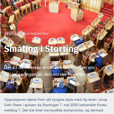
Williams kommentar
Småting i Storting
Del 2 i den nesten endeløse fortel­lingen om
struktureringen av den norske fiskeflåten.
Opposisjonen kjørte frem sitt tyngste skyts med Ap-leder Jonas
Gahr Støre i spissen da Stortinget 7. mai 2020 behandlet Kvote­
melding 1. Det ble intet tverrpolitisk kompromiss, og dermed