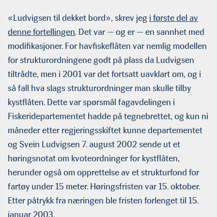
«Ludvigsen til dekket bord», skrev jeg
i første del av
av Johán H. Williams
Willfish Ocean
denne fortellingen
. Det var — og er — en sannhet med
Management
modifikasjoner. For havfiskeflåten var nemlig modellen
for strukturordningene godt på plass da Ludvigsen
tiltrådte, men i 2001 var det fortsatt uavklart om, og i
så fall hva slags strukturordninger man skulle tilby
kystflåten. Dette var spørsmål fagavdelingen i
Fiskeridepartementet hadde på tegnebrettet, og kun ni
måneder etter regjeringsskiftet kunne departementet
og Svein Ludvigsen 7. august 2002 sende ut et
høringsnotat om kvoteordninger for kystflåten,
herunder også om opprettelse av et strukturfond for
fartøy under 15 meter. Høringsfristen var 15. oktober.
Etter påtrykk fra næringen ble fristen forlenget til 15.
januar 2003.