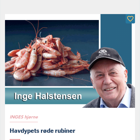
INGES hjørne
Havdypets røde rubiner