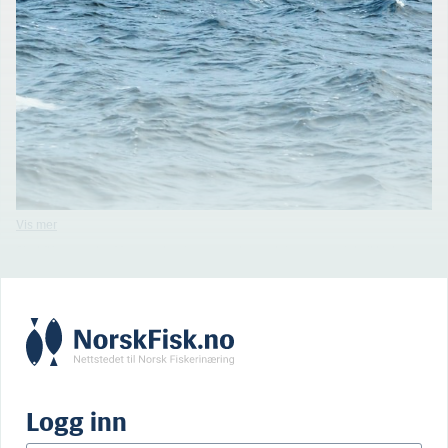
Sjarkflåten under 11 meter har ingen strukturordninger, om vi da ikke kan
kalle samfiske for en slags «struktur light». Men siden 2007 har alle viktige
fartøygrupper over 11 meter hatt muligheten til å strukturere. Her 10-
metringen «Tine Merethe» fra Hitra, som altså ikke har hatt det!
Logg inn