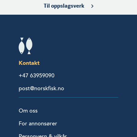
Til oppslagsverk
Kontakt
+47 63959090
post@norskfisk.no
Om oss
For annonsører
Personvern & vilkår