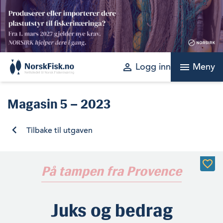
Skip
to
content
perm_identity
menu
Logg inn
Meny
Magasin
5 – 2023
Tilbake til utgaven
På tampen fra Provence
Juks og bedrag