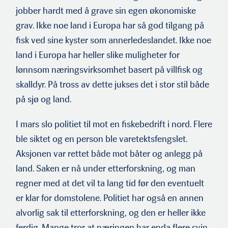
jobber hardt med å grave sin egen økonomiske
grav. Ikke noe land i Europa har så god tilgang på
fisk ved sine kyster som annerledeslandet. Ikke noe
land i Europa har heller slike muligheter for
lønnsom næringsvirksomhet basert på villfisk og
skalldyr. På tross av dette jukses det i stor stil både
på sjø og land.
I mars slo politiet til mot en fiskebedrift i nord. Flere
ble siktet og en person ble varetektsfengslet.
Aksjonen var rettet både mot båter og anlegg på
land. Saken er nå under etterforskning, og man
regner med at det vil ta lang tid før den eventuelt
er klar for domstolene. Politiet har også en annen
alvorlig sak til etterforskning, og den er heller ikke
ferdig. Mange tror at næringen har enda flere svin