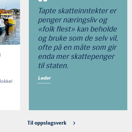
Tapte skatteinntekter er
penger næringsliv og
«folk flest» kan beholde
og bruke som de selv vil,
ofte på en måte som gir
n
enda mer skattepenger
til staten.
Leder
lokke!
Til oppslagsverk