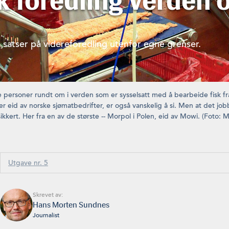
 foredling verden 
 satser på videreforedling utenfor egne grenser.
 personer rundt om i verden som er sysselsatt med å bearbeide fisk f
r eid av norske sjømatbedrifter, er også vanskelig å si. Men at det jobb
kkert. Her fra en av de største -- Morpol i Polen, eid av Mowi. (Foto: 
Utgave nr. 5
Skrevet av:
Hans Morten Sundnes
Journalist