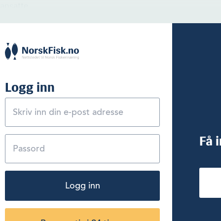
ansatte.
Logg inn
Få 
Logg inn