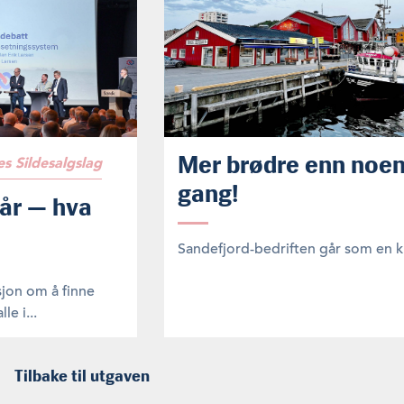
Mer brødre enn noe
s Sildesalgslag
gang!
 år — hva
Sandefjord-bedriften går som en k
sjon om å finne
e i...
Tilbake til utgaven