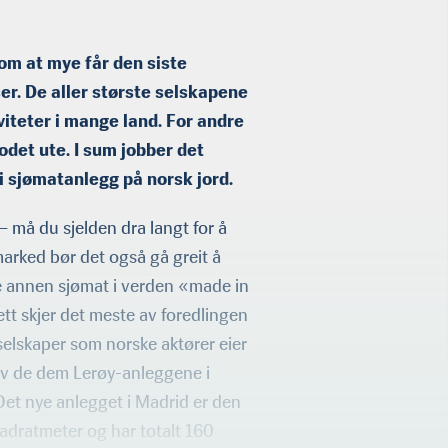
om at mye får den siste
er. De aller største selskapene
viteter i mange land. For andre
odet ute. I sum jobber det
r i sjømatanlegg på norsk jord.
— må du sjelden dra langt for å
arked bør det også gå greit å
ye annen sjømat i verden «made in
ett skjer det meste av foredlingen
 selskaper som norske aktører eier
t av de dem Lerøy-anleggene i
Det nye anlegget i Madrid er den
adratmeter og har totalt 160