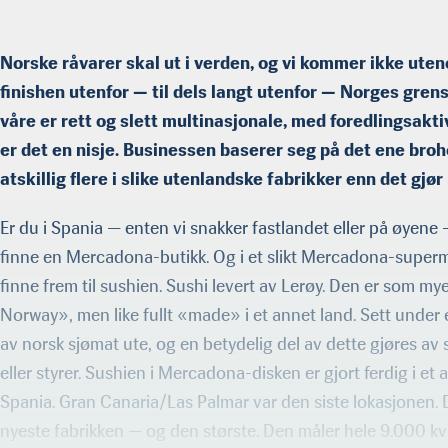
Norske råvarer skal ut i verden, og vi kommer ikke uten
finishen utenfor — til dels langt utenfor — Norges grens
våre er rett og slett multinasjonale, med foredlingsakti
er det en nisje. Businessen baserer seg på det ene broh
atskillig flere i slike utenlandske fabrikker enn det gjø
Er du i Spania — enten vi snakker fastlandet eller på øyene 
finne en Mercadona-butikk. Og i et slikt Mercadona-superm
finne frem til sushien. Sushi levert av Lerøy. Den er som m
Norway», men like fullt «made» i et annet land. Sett under 
av norsk sjømat ute, og en betydelig del av dette gjøres av
eller styrer. Sushien i Mercadona-disken er gjort ferdig i e
Spania. Gran Canaria/Las Palmar var den siste lokasjonen. 
nyeste fabrikken — og den største. Den måler hele 9.000 kv