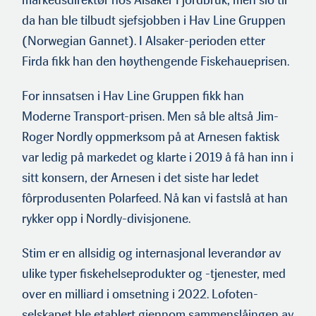
markedsdirektør hos Alsaker Fjordbruk, men slo til
da han ble tilbudt sjefsjobben i Hav Line Gruppen
(Norwegian Gannet). I Alsaker-perioden etter
Firda fikk han den høythengende Fiskehaueprisen.
For innsatsen i Hav Line Gruppen fikk han
Moderne Transport-prisen. Men så ble altså Jim-
Roger Nordly oppmerksom på at Arnesen faktisk
var ledig på markedet og klarte i 2019 å få han inn i
sitt konsern, der Arnesen i det siste har ledet
fôrprodusenten Polarfeed. Nå kan vi fastslå at han
rykker opp i Nordly-divisjonene.
Stim er en allsidig og internasjonal leverandør av
ulike typer fiskehelseprodukter og -tjenester, med
over en milliard i omsetning i 2022. Lofoten-
selskapet ble etablert gjennom sammenslåingen av