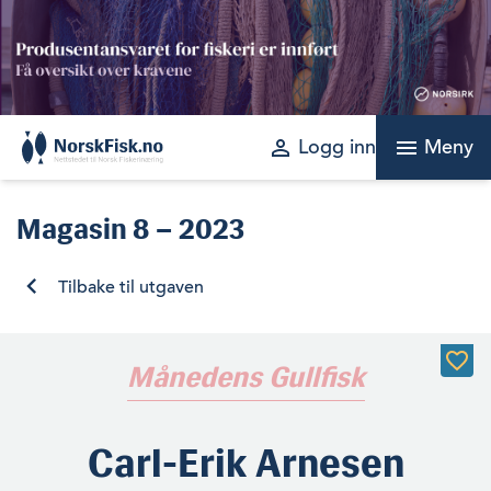
Skip
to
content
perm_identity
menu
Logg inn
Meny
Magasin
8 – 2023
Tilbake til utgaven
Månedens Gullfisk
Carl-Erik Arnesen