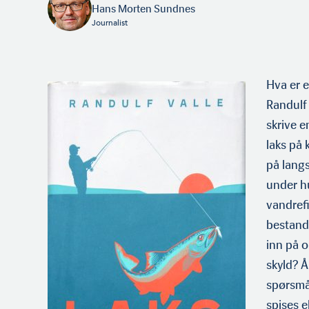
Hans Morten Sundnes
Journalist
Hva er e
Randulf 
skrive e
laks på 
på lang
under h
vandrefi
bestand
inn på 
skyld? Å
spørsmål
spises e