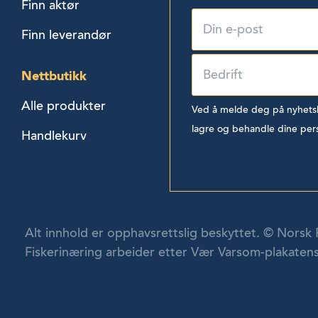
Finn aktør
Finn leverandør
Nettbutikk
Alle produkter
Ved å melde deg på nyhetsbr
lagre og behandle dine per
Handlekurv
Alt innhold er opphavsrettslig beskyttet. © Norsk 
Fiskerinæring arbeider etter Vær Varsom-plakatens