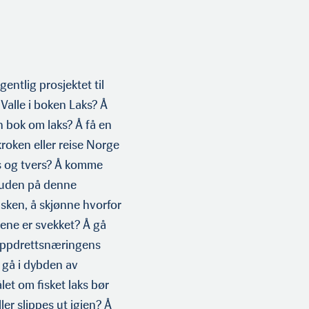
gentlig prosjektet til
Valle i boken Laks? Å
n bok om laks? Å få en
kroken eller reise Norge
s og tvers? Å komme
uden på denne
sken, å skjønne hvorfor
ene er svekket? Å gå
oppdrettsnæringens
 gå i dybden av
et om fisket laks bør
ller slippes ut igjen? Å