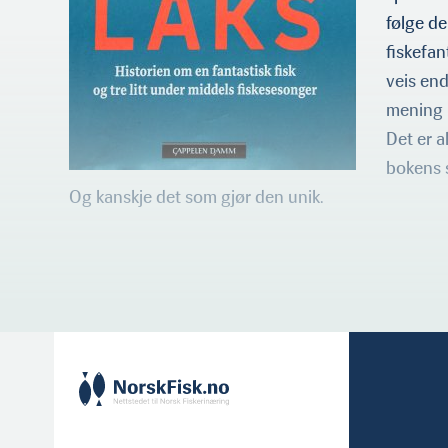
følge de
fiskefan
veis end
mening 
Det er a
bokens 
Og kanskje det som gjør den unik.