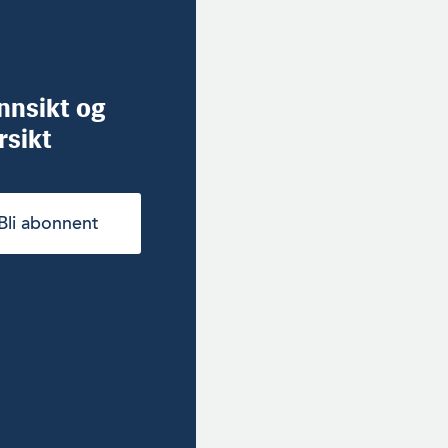
innsikt og
rsikt
Bli abonnent