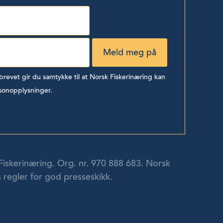
evet gir du samtykke til at Norsk Fiskerinæring kan
sonopplysninger.
Fiskerinæring. Org. nr. 970 888 683. Norsk
 regler for god presseskikk.