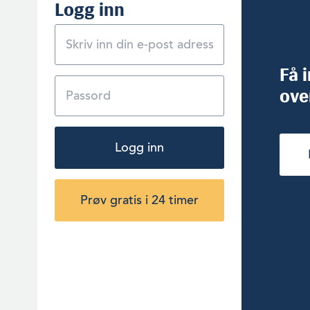
Logg inn
Få 
ove
Logg inn
Prøv gratis i 24 timer