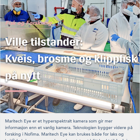
Fisk og Forskning
Ville tilstander:
Kveis, brosme og klippfisk
på nytt
Maritech Eye er et hyperspektralt kamera som gir mer
informasjon enn et vanlig kamera. Teknologien bygger videre på
forsking i Nofima. Maritech Eye kan brukes både for laks og