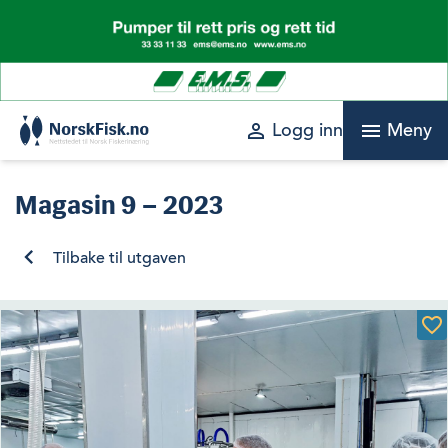
Skip
to
content
perm_identity
menu
Logg inn
Meny
Magasin
9 – 2023
Tilbake til utgaven