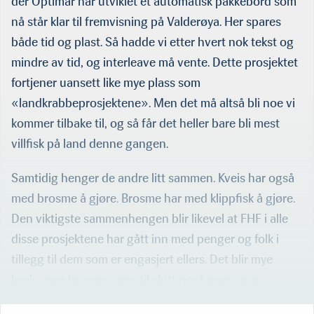
der Optimar har utviklet et automatisk pakkebord som
nå står klar til fremvisning på Valderøya. Her spares
både tid og plast. Så hadde vi etter hvert nok tekst og
mindre av tid, og interleave må vente. Dette prosjektet
fortjener uansett like mye plass som
«landkrabbeprosjektene». Men det må altså bli noe vi
kommer tilbake til, og så får det heller bare bli mest
villfisk på land denne gangen.
Samtidig henger de andre litt sammen. Kveis har også
med brosme å gjøre. Brosme har med klippfisk å gjøre.
Den viktigste sammenhengen blir likevel at FHF i alle
disse prosjektene har gått inn med penger og folk i
tillegg til dem som er engasjert ellers. Det blir mye
kveis, mye brosme, men til slutt også mye vann.