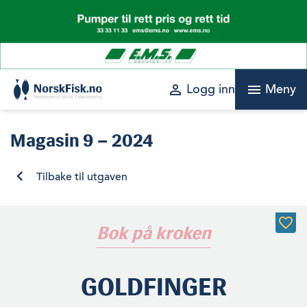
Skip
to
content
perm_identity
menu
Logg inn
Meny
Magasin
9 – 2024
Tilbake til utgaven
Bok på kroken
GOLDFINGER