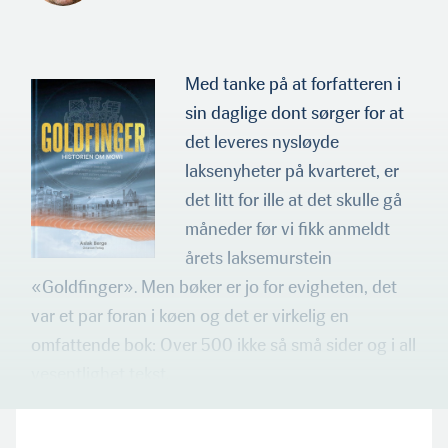
Med tanke på at forfatteren i
sin daglige dont sørger for at
det leveres nysløyde
laksenyheter på kvarteret, er
det litt for ille at det skulle gå
måneder før vi fikk anmeldt
årets laksemurstein
«Goldfinger». Men bøker er jo for evigheten, det
var et par foran i køen og det er virkelig en
omfattende bok: Over 500 ikke så små sider og i all
vesentlighet tekst.