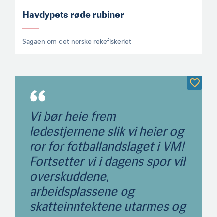
Havdypets røde rubiner
Sagaen om det norske rekefiskeriet
Vi bør heie frem
ledestjernene slik vi heier og
ror for fotballandslaget i VM!
Fortsetter vi i dagens spor vil
overskuddene,
arbeidsplassene og
skatteinntektene utarmes og