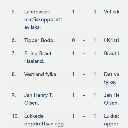
5.
Landbasert
1
–
0
Vet ikke
matfiskoppdrett
av laks.
6.
Tipper Bodø.
0
–
1
I Kristians
7.
Erling Braut
1
–
1
Braut Haa
Haaland.
8.
Vestland fylke.
1
–
1
Det var Ve
fylke.
9.
Jan Henry T.
1
–
1
Jan Henry 
Olsen.
Olsen.
10.
Lukkede
1
–
1
Lukkede
oppdrettsanlegg
oppdretts