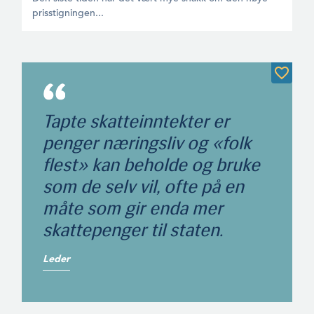
prisstigningen...
Tapte skatteinntekter er
penger næringsliv og «folk
flest» kan beholde og bruke
som de selv vil, ofte på en
måte som gir enda mer
skattepenger til staten.
Leder