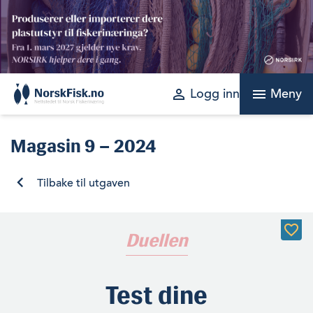
Skip
to
content
perm_identity
menu
Logg inn
Meny
Magasin
9 – 2024
Tilbake til utgaven
Duellen
Test dine