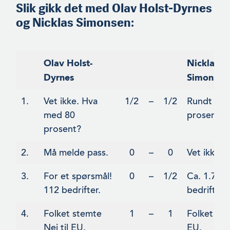
Slik gikk det med
Olav Holst-Dyrnes
og
Nicklas Simonsen
:
Olav Holst-
Nicklas
Dyrnes
Simonsen
1.
Vet ikke. Hva
1/2
–
1/2
Rundt 80
med 80
prosent.
prosent?
2.
Må melde pass.
0
–
0
Vet ikke.
3.
For et spørsmål!
0
–
1/2
Ca. 1.700
112 bedrifter.
bedrifter.
4.
Folket stemte
1
–
1
Folket sa N
Nei til EU.
EU.