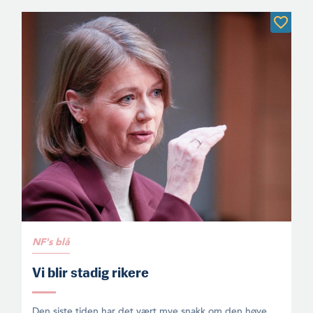
NF's blå
Vi blir stadig rikere
Den siste tiden har det vært mye snakk om den høye