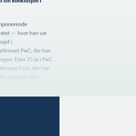
 sin konklusjon i
 imponerende
toratet — hvor han var
sjef i
atfirmaet PwC, der han
rgen. Etter 25 år i PwC
tfirmaet Foss, der han
or atlantisk laks i