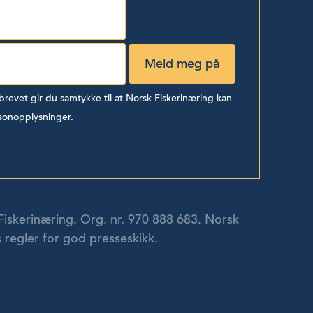
evet gir du samtykke til at Norsk Fiskerinæring kan
sonopplysninger.
Fiskerinæring. Org. nr. 970 888 683. Norsk
 regler for god presseskikk.