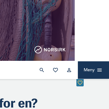
Meny
 for en?