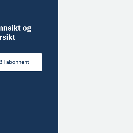
innsikt og
rsikt
Bli abonnent