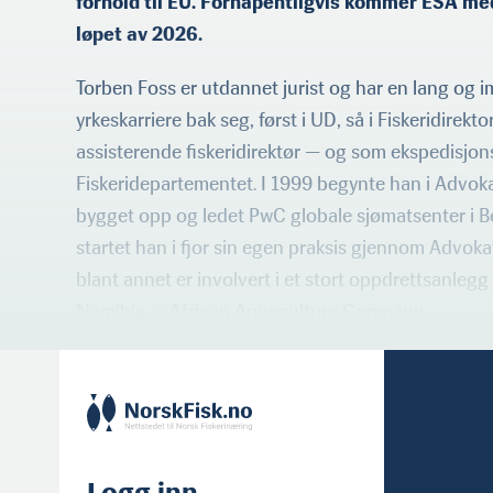
forhold til EU. Forhåpentligvis kommer ESA med
løpet av 2026.
Torben Foss er utdannet jurist og har en lang og
yrkeskarriere bak seg, først i UD, så i Fiskeridirek
assisterende fiskeridirektør — og som ekspedisjons
Fiskeridepartementet. I 1999 begynte han i Advok
bygget opp og ledet PwC globale sjømatsenter i Be
startet han i fjor sin egen praksis gjennom Advoka
blant annet er involvert i et stort oppdrettsanlegg f
Namibia — African Aquaculture Company.
Logg inn