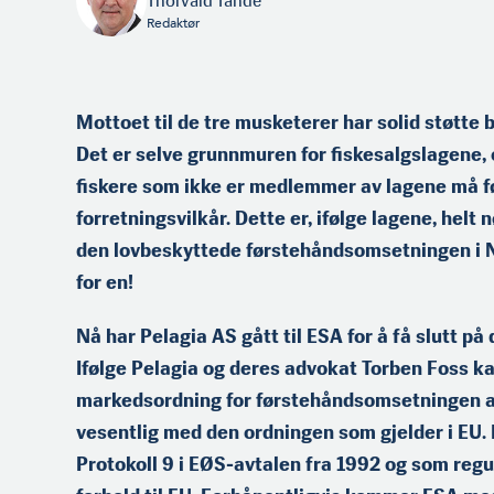
Thorvald Tande
Redaktør
Mottoet til de tre musketerer har solid støtte b
Det er selve grunnmuren for fiskesalgslagene,
fiskere som ikke er medlemmer av lagene må f
forretningsvilkår. Dette er, ifølge lagene, helt 
den lovbeskyttede førstehåndsomsetningen i Nor
for en!
Nå har Pelagia AS gått til ESA for å få slutt p
Ifølge Pelagia og deres advokat Torben Foss k
markedsordning for førstehåndsomsetningen av
vesentlig med den ordningen som gjelder i EU. D
Protokoll 9 i EØS-avtalen fra 1992 og som regu