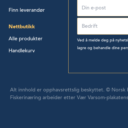
Finn leverandør
Nettbutikk
Alle produkter
Ved å melde deg på nyhetsbr
lagre og behandle dine per
Handlekurv
Alt innhold er opphavsrettslig beskyttet. © Norsk 
Fiskerinæring arbeider etter Vær Varsom-plakatens