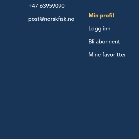
+47 63959090
Min profil
post@norskfisk.no
Logg inn
Bli abonnent
Mine favoritter