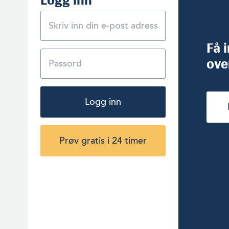
Få 
ove
Logg inn
Prøv gratis i 24 timer