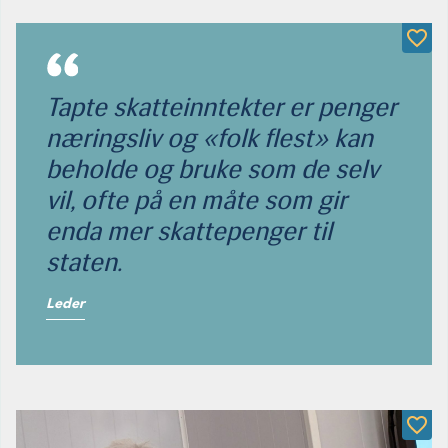
Tapte skatteinntekter er penger
næringsliv og «folk flest» kan
beholde og bruke som de selv
vil, ofte på en måte som gir
enda mer skattepenger til
staten.
Leder