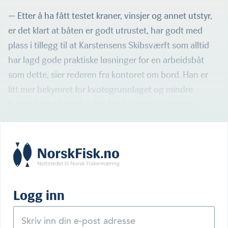
— Etter å ha fått testet kraner, vinsjer og annet utstyr,
er det klart at båten er godt utrustet, har godt med
plass i tillegg til at Karstensens Skibsværft som alltid
har lagd gode praktiske løsninger for en arbeidsbåt
som dette, sier rederen fra kontoret om bord. Han er
litt mer bekymret for kvotegrunnlaget og mindre
fornøyd med hvordan havforskningen prioriteres.
Logg inn