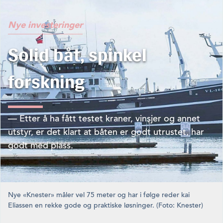
Nye investeringer
Solid båt, spinkel
forskning
— Etter å ha fått testet kraner, vinsjer og annet
utstyr, er det klart at båten er godt utrustet, har
godt med plass.
Nye «Knester» måler vel 75 meter og har i følge reder kai
Eliassen en rekke gode og praktiske løsninger. (Foto: Knester)