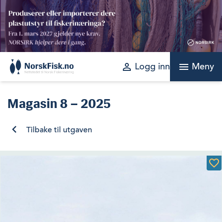
Skip
to
content
perm_identity
menu
Logg inn
Meny
Magasin
8 – 2025
Tilbake til utgaven