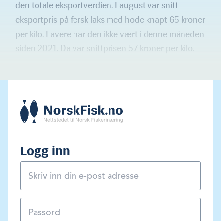
den totale eksportverdien. I august var snitt
eksportpris på fersk laks med hode knapt 65 kroner
per kilo. Lavere har den ikke vært i denne måneden
siden 2021. Da var snittprisen 57 kroner per kilo.
Logg inn