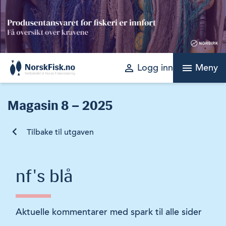
Skip
to
content
perm_identity
menu
Logg inn
Meny
Magasin
8 – 2025
Tilbake til utgaven
nf's blå
Aktuelle kommentarer med spark til alle sider