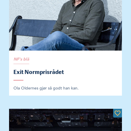
NF's blå
Exit Normprisrådet
Ola Oldernes gjør så godt han kan.