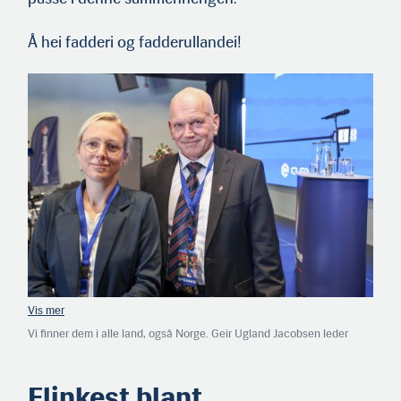
Å hei fadderi og fadderullandei!
Vi finner dem i alle land, også Norge. Geir Ugland Jacobsen leder
Norgesdemokratene som i august arrangerte
remigrasjonskonferansen Remig 2025. Her er han sammen med Lena
Kotre fra det tyske høyre-partiet AfD. Norgesdemokratene, tidligere
Flinkest blant