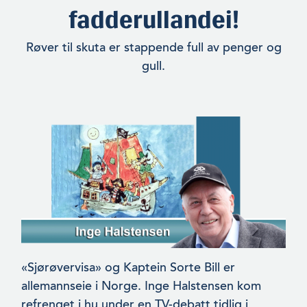
fadderullandei!
Røver til skuta er stappende full av penger og
gull.
«Sjørøvervisa» og Kaptein Sorte Bill er
allemannseie i Norge. Inge Halstensen kom
refrenget i hu under en TV-debatt tidlig i