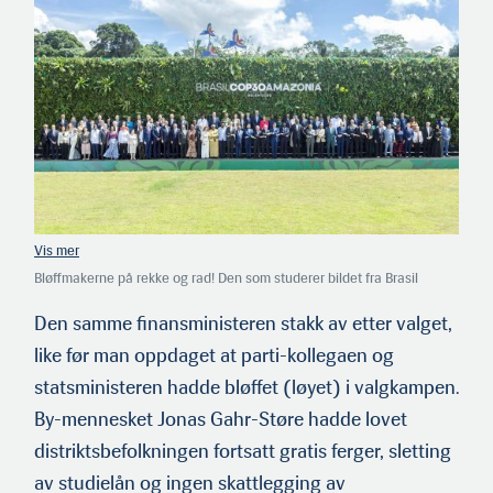
Bløffmakerne på rekke og rad! Den som studerer bildet fra Brasil
Cop30 nøye vil finne Jonas Gahr Støre i første rekke som nummer 12
fra venstre, med kledelig blå dress og rødt slips.
Den samme finansministeren stakk av etter valget,
like før man oppdaget at parti-kollegaen og
statsministeren hadde bløffet (løyet) i valgkampen.
By-mennesket Jonas Gahr-Støre hadde lovet
distriktsbefolkningen fortsatt gratis ferger, sletting
av studielån og ingen skattlegging av