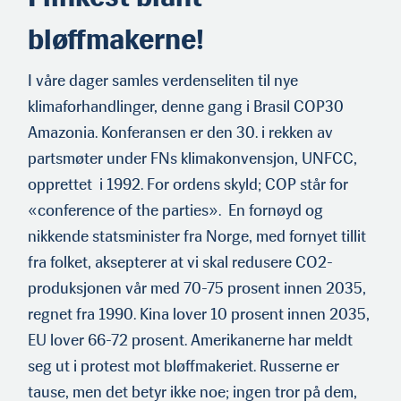
Demokratene, er et høyreradikalt politisk mikroparti i Norge. Det ble
stiftet i 2002, og har alltid hatt lav oppslutning ved Stortingsvalg. Ved
bløffmakerne!
valget i år fikk partiet 0,72 prosent, dvs. 23.252 stemmer. Partiet var
likevel nest størst blant de partiene som ikke ble representert på
Stortinget. (Foto: Geir Olsen/NTB)
I våre dager samles verdenseliten til nye
klimaforhandlinger, denne gang i Brasil COP30
Amazonia. Konferansen er den 30. i rekken av
partsmøter under FNs klimakonvensjon, UNFCC,
opprettet i 1992. For ordens skyld; COP står for
«conference of the parties». En fornøyd og
nikkende statsminister fra Norge, med fornyet tillit
fra folket, aksepterer at vi skal redusere CO2-
produksjonen vår med 70-75 prosent innen 2035,
regnet fra 1990. Kina lover 10 prosent innen 2035,
EU lover 66-72 prosent. Amerikanerne har meldt
seg ut i protest mot bløffmakeriet. Russerne er
tause, men det betyr ikke noe; ingen tror på dem,