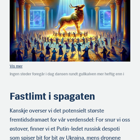
Ingen steder foregår i dag dansen rundt gullkalven mer heftig enn i
MAGA-landet USA. Det er profitt før etikk i alle kanaler.
Fastlimt i spagaten
Kanskje overser vi det potensielt største
fremtidsdramaet for vår verdensdel: For snur vi oss
østover, finner vi et Putin-ledet russisk despoti
som spiser bit for bit av Ukraina, mens dronene