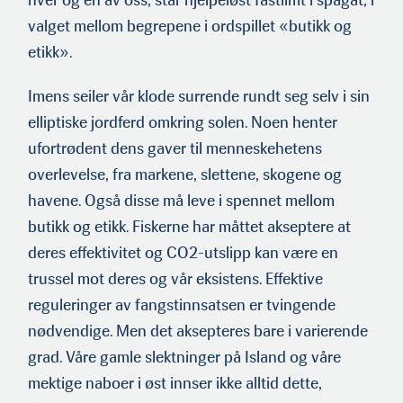
hver og en av oss, står hjelpeløst fastlimt i spagat, i
valget mellom begrepene i ordspillet «butikk og
etikk».
Imens seiler vår klode surrende rundt seg selv i sin
elliptiske jordferd omkring solen. Noen henter
ufortrødent dens gaver til menneskehetens
overlevelse, fra markene, slettene, skogene og
havene. Også disse må leve i spennet mellom
butikk og etikk. Fiskerne har måttet akseptere at
deres effektivitet og CO2-utslipp kan være en
trussel mot deres og vår eksistens. Effektive
reguleringer av fangstinnsatsen er tvingende
nødvendige. Men det aksepteres bare i varierende
grad. Våre gamle slektninger på Island og våre
mektige naboer i øst innser ikke alltid dette,