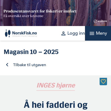
Skip
to
content
perm_identity
menu
Logg inn
Meny
Magasin
10 – 2025
Tilbake til utgaven
INGES hjørne
Å hei fadderi og