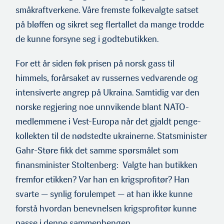
småkraftverkene. Våre fremste folkevalgte satset
på bløffen og sikret seg flertallet da mange trodde
de kunne forsyne seg i godtebutikken.
For ett år siden føk prisen på norsk gass til
himmels, forårsaket av russernes vedvarende og
intensiverte angrep på Ukraina. Samtidig var den
norske regjering noe unnvikende blant NATO-
medlemmene i Vest-Europa når det gjaldt penge-
kollekten til de nødstedte ukrainerne. Statsminister
Gahr-Støre fikk det samme spørsmålet som
finansminister Stoltenberg: Valgte han butikken
fremfor etikken? Var han en krigsprofitør? Han
svarte — synlig forulempet — at han ikke kunne
forstå hvordan benevnelsen krigsprofitør kunne
passe i denne sammenhengen.