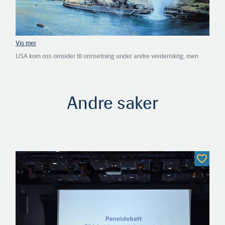
USA kom oss omsider til unnsetning under andre verdenskrig, men
først etter at japanerne gikk til angrep på Pearl Harbor. Neste gang
Europa kommer i trøbbel, er ikke Inge Halstensen like trygg på at
hjelpen kommer. Den kan jo bli dårlig butikk!
Andre saker