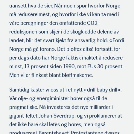
uansett hva de sier. Når noen spør hvorfor Norge
må redusere mest, og hvorfor ikke vi kan ta med i
våre beregninger den omfattende CO2-
reduksjonen som skjer i de skogkledde delene av
landet, blir det svart kjekt fra ansvarlig hold: «Fordi
Norge må gå foran». Det bløffes altså fortsatt, for
per dags dato har Norge faktisk maktet å redusere
minst, 13 prosent siden 1990, mot EUs 30 prosent.
Men vi er flinkest blant bløffmakerne.
Samtidig kaster vi oss ut i et nytt «drill baby drill».
Vår olje- og energiminister hører også til de
pragmatiske. Nå investeres det nye milliarder i
gigant-feltet Johan Sverdrup, og vi proklamerer at
det ikke bare skal letes og bores, men også
produseres i Barentshavet. Protestantene dysses