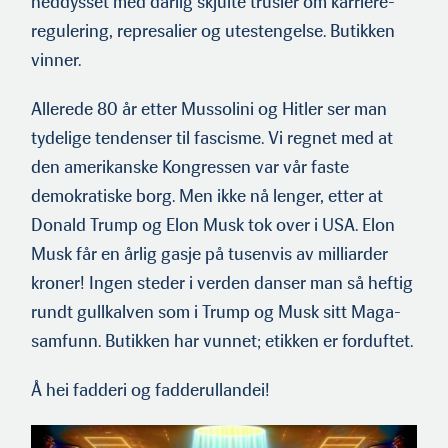
neddysset med dårlig skjulte trusler om karriere-
regulering, represalier og utestengelse. Butikken
vinner.
Allerede 80 år etter Mussolini og Hitler ser man
tydelige tendenser til fascisme. Vi regnet med at
den amerikanske Kongressen var vår faste
demokratiske borg. Men ikke nå lenger, etter at
Donald Trump og Elon Musk tok over i USA. Elon
Musk får en årlig gasje på tusenvis av milliarder
kroner! Ingen steder i verden danser man så heftig
rundt gullkalven som i Trump og Musk sitt Maga-
samfunn. Butikken har vunnet; etikken er forduftet.
Å hei fadderi og fadderullandei!