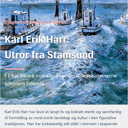
Sjømatnæringen på lerret
Karl Erik Harr:
Utror fra Stamsund
Få har bedre oversikt over nordlandskunstnerne
gjennom tidende.
Karl Erik Harr har levd et langt liv og bidratt sterkt og sannferdig
til formidling av nord-norsk landskap og kultur i den figurative
tradisjonen. Han har bokstavelig talt stått i stormen i skapende