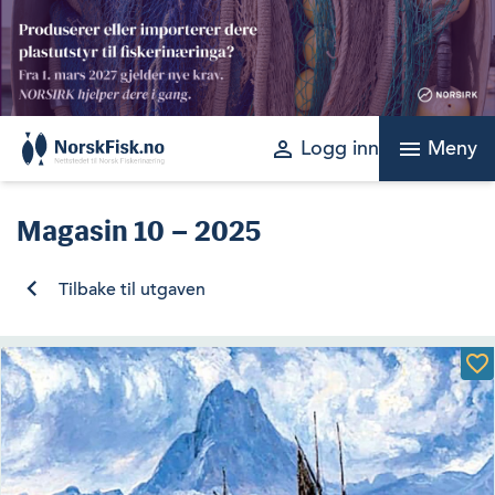
Skip
to
content
perm_identity
menu
Logg inn
Meny
Magasin
10 – 2025
Tilbake til utgaven