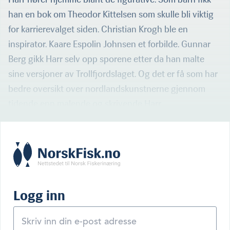
han en bok om Theodor Kittelsen som skulle bli viktig
for karrierevalget siden. Christian Krogh ble en
inspirator. Kaare Espolin Johnsen et forbilde. Gunnar
Berg gikk Harr selv opp sporene etter da han malte
sine versjoner av Trollfjordslaget. Og det er få som har
bedre oversikt over nordlandskunstnerne gjennom
tidende enn malende og skrivende Harr.
Logg inn