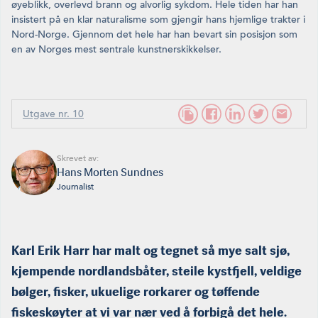
øyeblikk, overlevd brann og alvorlig sykdom. Hele tiden har han
insistert på en klar naturalisme som gjengir hans hjemlige trakter i
Nord-Norge. Gjennom det hele har han bevart sin posisjon som
en av Norges mest sentrale kunstnerskikkelser.
Utgave nr. 10
Skrevet av:
Hans Morten Sundnes
Journalist
Karl Erik Harr har malt og tegnet så mye salt sjø,
kjempende nordlandsbåter, steile kystfjell, veldige
bølger, fisker, ukuelige rorkarer og tøffende
fiskeskøyter at vi var nær ved å forbigå det hele.