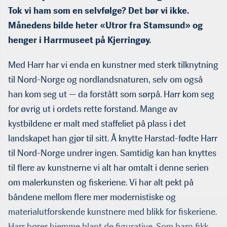
Tok vi ham som en selvfølge? Det bør vi ikke.
Månedens bilde heter «Utror fra Stamsund» og
henger i Harrmuseet på Kjerringøy.
Med Harr har vi enda en kunstner med sterk tilknytning
til Nord-Norge og nordlandsnaturen, selv om også
han kom seg ut — da forstått som sørpå. Harr kom seg
for øvrig ut i ordets rette forstand. Mange av
kystbildene er malt med staffeliet på plass i det
landskapet han gjør til sitt. Å knytte Harstad-fødte Harr
til Nord-Norge undrer ingen. Samtidig kan han knyttes
til flere av kunstnerne vi alt har omtalt i denne serien
om malerkunsten og fiskeriene. Vi har alt pekt på
båndene mellom flere mer modernistiske og
materialutforskende kunstnere med blikk for fiskeriene.
Harr hører hjemme blant de figurative. Som barn fikk