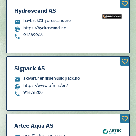
Hydroscand AS
havbruk@hydroscand.no
https://hydroscand.no
91889966
Sigpack AS
sigvart.henriksen@sigpack.no
https://www.pfm.it/en/
91676200
Artec Aqua AS
post@artec-aqua.com