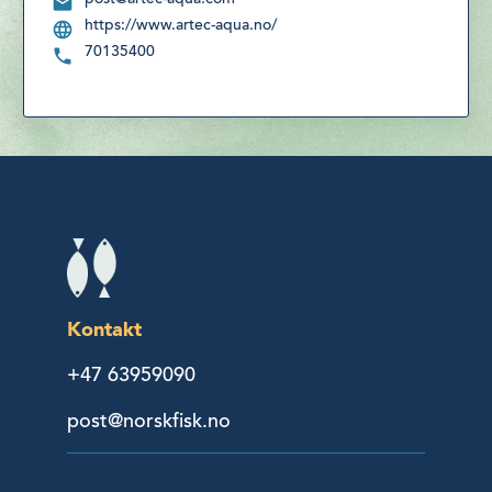
https://www.artec-aqua.no/
70135400
Kontakt
+47 63959090
post@norskfisk.no