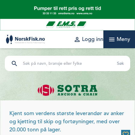
Skip
to
content
perm_identity
menu
Logg inn
Meny
search
Kjent som verdens største leverandør av anker
og kjetting til skip og fortøyninger, med over
20.000 tonn på lager.