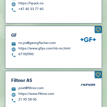
https://hpack.no
+47 40 33 77 60
GF
no.ps@georgfischer.com
https://www.gfps.com/nb-no.html
67182900
Filtnor AS
post@filtnor.com
https://www.filtnor.com
21 95 58 00