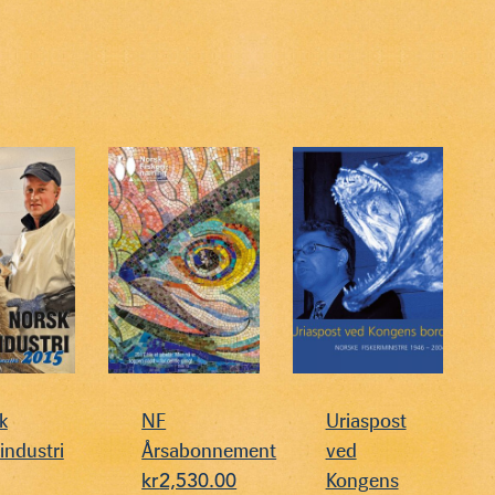
k
NF
Uriaspost
industri
Årsabonnement
ved
kr
2,530.00
Kongens