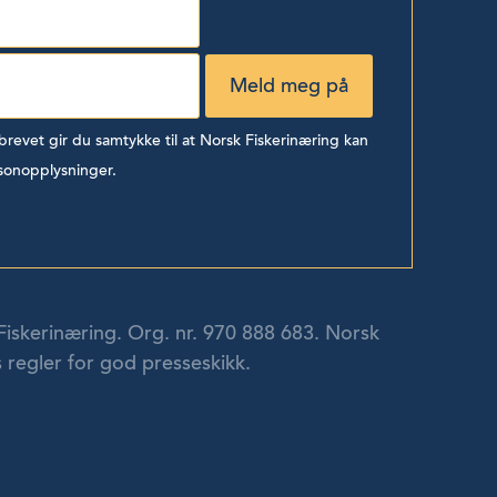
evet gir du samtykke til at Norsk Fiskerinæring kan
sonopplysninger.
Fiskerinæring. Org. nr. 970 888 683. Norsk
 regler for god presseskikk.