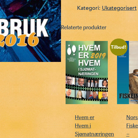
–
Bedriftsoversikt
Kategori:
Ukategorisert
2016
antall
Relaterte produkter
Tilbud!
Hvem er
Nors
Hvem i
Fiske
Sjømatnæringen
–