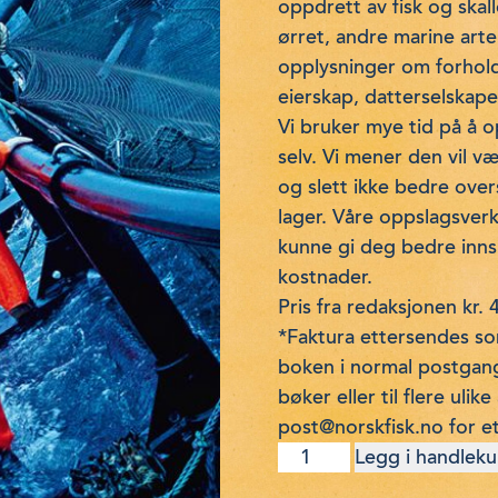
oppdrett av fisk og skal
ørret, andre marine arter 
opplysninger om forhold
eierskap, datterselskape
Vi bruker mye tid på å o
selv. Vi mener den vil v
og slett ikke bedre over
lager. Våre oppslagsverk 
kunne gi deg bedre inns
kostnader.
Pris fra redaksjonen kr. 
*Faktura ettersendes s
boken i normal postgang 
bøker eller til flere uli
post@norskfisk.no for et
Norsk
Legg i handleku
Havbruk