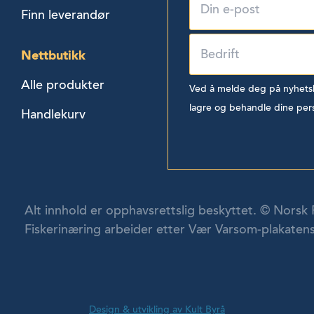
Finn leverandør
Nettbutikk
Alle produkter
Ved å melde deg på nyhetsbr
lagre og behandle dine per
Handlekurv
Alt innhold er opphavsrettslig beskyttet. © Norsk 
Fiskerinæring arbeider etter Vær Varsom-plakatens
Design & utvikling av Kult Byrå