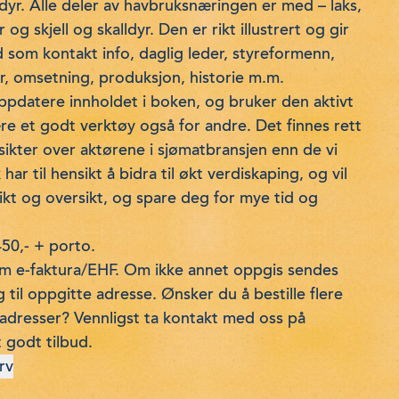
ldyr. Alle deler av havbruksnæringen er med – laks,
og skjell og skalldyr. Den er rikt illustrert og gir
 som kontakt info, daglig leder, styreformenn,
r, omsetning, produksjon, historie m.m.
ppdatere innholdet i boken, og bruker den aktivt
ære et godt verktøy også for andre. Det finnes rett
sikter over aktørene i sjømatbransjen enn de vi
har til hensikt å bidra til økt verdiskaping, og vil
ikt og oversikt, og spare deg for mye tid og
450,- + porto.
om e-faktura/EHF. Om ikke annet oppgis sendes
til oppgitte adresse. Ønsker du å bestille flere
ke adresser? Vennligst ta kontakt med oss på
 godt tilbud.
rv