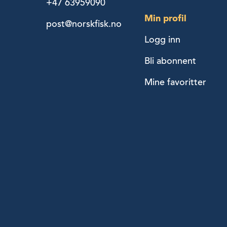
+47 63959090
Min profil
post@norskfisk.no
Logg inn
Bli abonnent
Mine favoritter