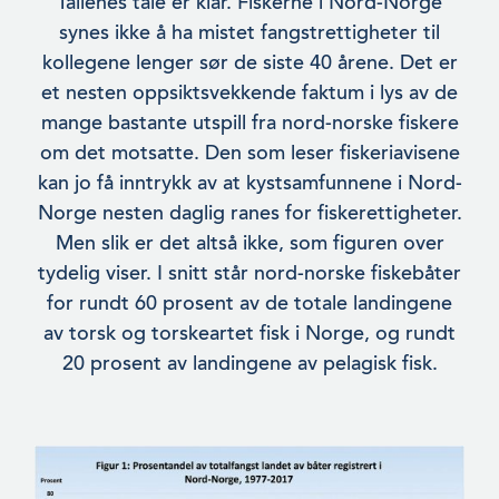
Tallenes tale er klar. Fiskerne i Nord-Norge
synes ikke å ha mistet fangstrettigheter til
kollegene lenger sør de siste 40 årene. Det er
et nesten oppsiktsvekkende faktum i lys av de
mange bastante utspill fra nord-norske fiskere
om det motsatte. Den som leser fiskeriavisene
kan jo få inntrykk av at kystsamfunnene i Nord-
Norge nesten daglig ranes for fiskerettigheter.
Men slik er det altså ikke, som figuren over
tydelig viser. I snitt står nord-norske fiskebåter
for rundt 60 prosent av de totale landin­gene
av torsk og torskeartet fisk i Norge, og rundt
20 prosent av landingene av pelagisk fisk.