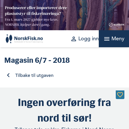
Skip
to
content
perm_identity
menu
Logg inn
Meny
Magasin
6/7 - 2018
Tilbake til utgaven
Ingen overføring fra
nord til sør!