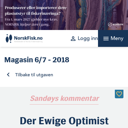
Skip
to
content
perm_identity
menu
Logg inn
Meny
Magasin
6/7 - 2018
Tilbake til utgaven
Sandøys kommentar
Der Ewige Optimist