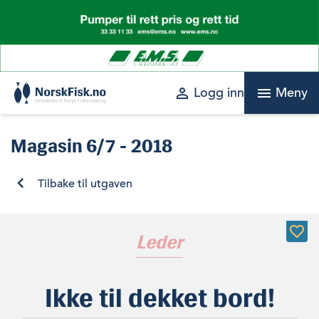
Skip
to
content
perm_identity
menu
Logg inn
Meny
Magasin
6/7 - 2018
Tilbake til utgaven
Leder
Ikke til dekket bord!