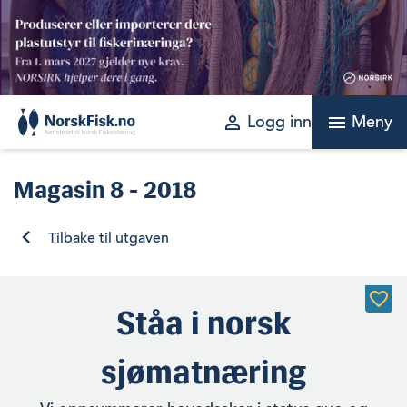
Skip
to
content
perm_identity
menu
Logg inn
Meny
Magasin
8 - 2018
Tilbake til utgaven
Ståa i norsk
sjømatnæring