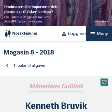
Skip
to
content
perm_identity
menu
Logg inn
Meny
Magasin
8 - 2018
Tilbake til utgaven
Månedens Gullfisk
Kenneth Bruvik