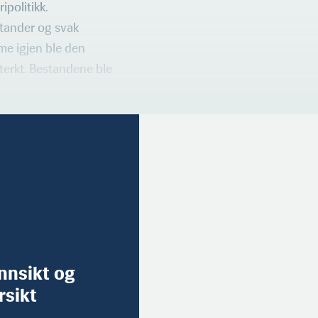
ipolitikk.
stander og svak
me igjen ble den
terkt. Bestandene ble
innsikt og
rsikt