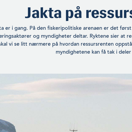
Jakta på ressur
a er i gang. På den fiskeripolitiske arenaen er det førs
ringsaktører og myndigheter deltar. Ryktene sier at ress
skal vi se litt nærmere på hvordan re­ssursrenten oppst
myndighe­tene kan få tak i deler