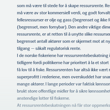
som må være til stede for å skape ressursrente. R
må være av stor kommersiell verdi, og godt forvalt
Bent Magne Dreyer er forskningssje
for faggruppen Næringsøkonomi ve
fellesressurser er olje og gass (begrenset og ikke 
Nofima i Tromsø og professor II ved
(begrenset, men fornybar). Den andre viktige dim
Norges Arktiske universitet (UiT).
ressurs­rente, er at retten til å unytte slike ressurse
begrenset antall aktører som er skjermet mot at nye
tilgang — såkalt regulatorisk rente.
I de norske fiskeriene har ressursrentebeskatning 
tidligere fordi politikerne har prioritert å la et stort
få lov til å fiske. Ressursrenten har altså ikke vært 
superprofitt i rederiene, men overskuddet har snar
mange aktører. I lange perioder var faktisk lønnso
brukt store offentlige midler for å sikre lønnsomhe
ansten­dige lotter til fiskerne.
At ressursrentebeskatningen nå får stor oppmerk