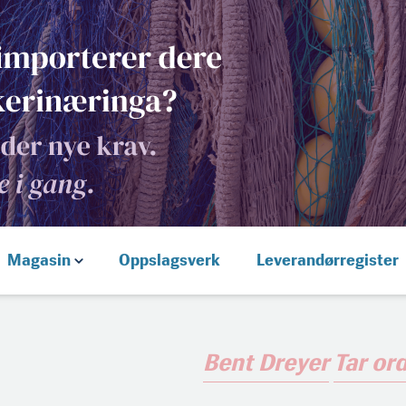
Magasin
Oppslagsverk
Leverandørregister
Bent Dreyer
Tar or