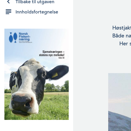
Tilbake til utgaven
Innholdsfortegnelse
Høstjakt
Både næ
Her 