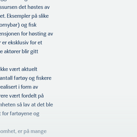
essursen det høstes av
et. Eksempler på slike
f
d
fornybar) og fisk
ensjonen for høsting av
r er eksklusiv for et
 aktører blir gitt
ikke vært aktuelt
 antall fartøy og fiskere
realisert i form av
ere vært fordelt på
mheten så lav at det ble
t for fartøyene og
somhet, er på mange