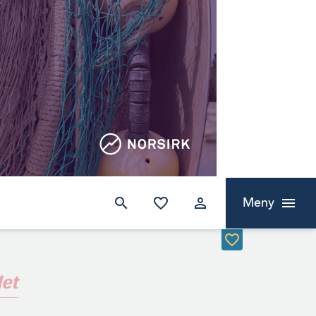
Meny
det