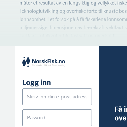
måter et resultat av en langsiktig og vellykket fisker
Teknologiutvikling og overfiske førte til knuste be
lønnsomhet. I et forsøk på å få fiskeriene lønnsom
miljømessige dimensjonen av bærekraft vektlagt s
kartlagt, totalkvoter ble fastsatt og overholdt.
Logg inn
Få 
ove