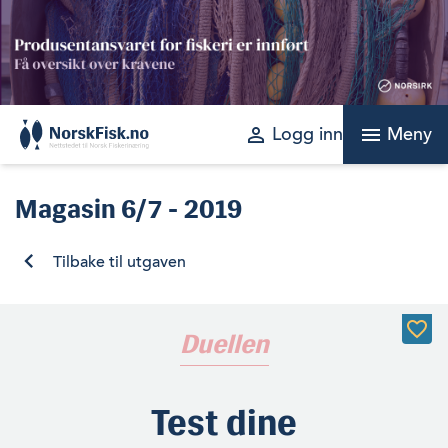
Skip
to
content
perm_identity
menu
Logg inn
Meny
Magasin
6/7 - 2019
Tilbake til utgaven
Duellen
Test dine