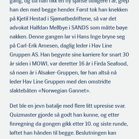
gang, og da han fikk en ny sjanse tidligere i år, grep
han den med begge hender. Først tok han knekken
på Kjetil Hestad i Sjømatbedriftene, så var det
advokat Halfdan Mellbye i SANDS som måtte bøye
nakken. Denne gangen lar vi Hans Inge bryne seg
Carl-Erik Arnesen
på Carl-Erik Arnesen, daglig leder i Hav Line
Gruppen AS. Han begynte sine karriere for snart 30
år siden i MOWI, var deretter 16 år i Firda Seafood,
så noen år i Alsaker-Gruppen, før han altså nå
leder Hav Line Gruppen med den om­stridte
slaktebåten «Norwegian Gannet».
Det ble en jevn batalje med flere litt upresise svar.
Quizmaster gjorde så godt han kunne, og etter
finregning da gongen gikk etter 10. og siste runde,
løftet han hånden til begge. Beslutningen kan