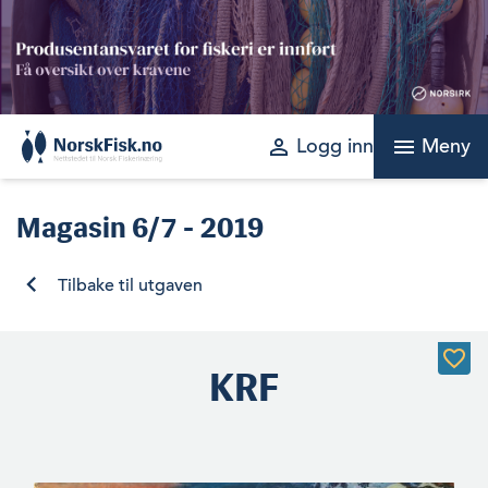
Skip
to
content
perm_identity
menu
Logg inn
Meny
Magasin
6/7 - 2019
Tilbake til utgaven
KRF