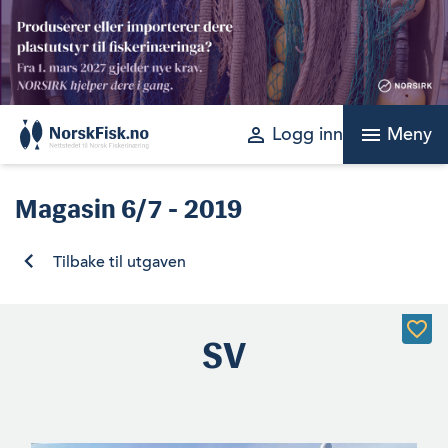
Skip
to
content
perm_identity
menu
Logg inn
Meny
Magasin
6/7 - 2019
Tilbake til utgaven
SV