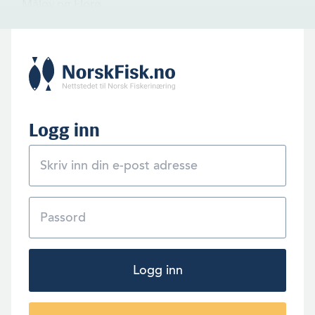
Måløy og Florø.
Logg inn
Logg inn