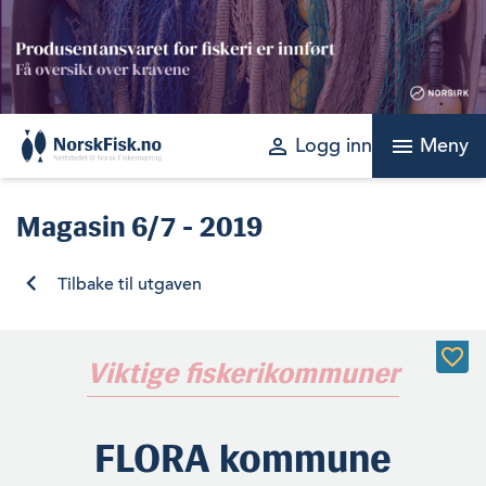
Skip
to
content
perm_identity
menu
Logg inn
Meny
Magasin
6/7 - 2019
Tilbake til utgaven
Viktige fiskerikommuner
FLORA kommune