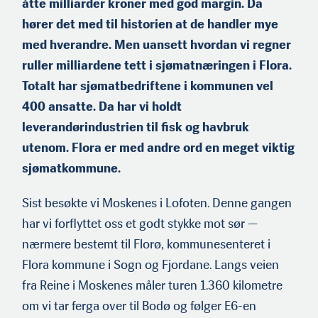
åtte milliarder kroner med god margin. Da
hører det med til historien at de handler mye
med hverandre. Men uansett hvordan vi regner
ruller milliardene tett i sjømat­næringen i Flora.
Totalt har sjømatbedriftene i kommunen vel
400 ansatte. Da har vi holdt
leverandørindustrien til fisk og havbruk
utenom. Flora er med andre ord en meget viktig
sjømatkommune.
Sist besøkte vi Moskenes i Lofoten. Denne gangen
har vi forflyt­tet oss et godt stykke mot sør —
nærmere bestemt til Florø, kommunesenteret i
Flora kommune i Sogn og Fjordane. Langs veien
fra Reine i Moskenes måler turen 1.360 kilometre
om vi tar ferga over til Bodø og følger E6-en