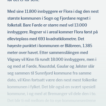
Med sine 11.800 innbyggere er Flora i dag den nest
største kommu­nen i Sogn og Fjordane regnet i
folketall. Bare Førde er større med vel 13.000
innbyggere. Regner vi i areal kommer Flora først på
ellevteplass med 693 kvadratkilometre. Det
høyeste punktet i kommunen er Blåbreen, 1.385
meter over havet. Etter sammenslåin­gen med
Vågsøy vil Kinn få rundt 18.000 innbyggere, men i
og med at Førde, Naustdal, Gaular og Jølster slår
seg sammen til Sun­nfjord kommune fra samme
dato, vil Kinn fortsatt være den nest mest folkerike
kommunen i fylket. Det blir også en svært spesiell
kommune, i og med at Bremanger vil dele den i to.
Det blir ti mil mellom de to nye kommunesentrene