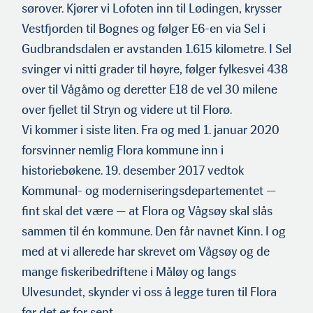
sørover. Kjører vi Lofoten inn til Lødingen, krysser
Vestfjorden til Bognes og følger E6-en via Sel i
Gudbrandsdalen er avstanden 1.615 kilometre. I Sel
svinger vi nitti grader til høyre, følger fylkesvei 438
over til Vågåmo og deretter E18 de vel 30 milene
over fjellet til Stryn og videre ut til Florø.
Vi kommer i siste liten. Fra og med 1. januar 2020
forsvinner nemlig Flora kommune inn i
historiebøkene. 19. desember 2017 vedtok
Kommunal- og moderniseringsdepartementet —
fint skal det være — at Flora og Vågsøy skal slås
sammen til én kommune. Den får navnet Kinn. I og
med at vi allerede har skrevet om Vågsøy og de
mange fiskeribedriftene i Måløy og langs
Ulvesundet, skynder vi oss å legge turen til Flora
før det er for sent.