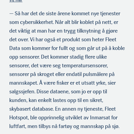
femte etasje. Mørelab er ved siden av. NTNU i etasjen under. I
fjor omsatte selskapet for tett på 1,2 milliarder kroner og satt
— Så har det de siste årene kommet nye tjenester
igjen med nesten 300 millioner i pluss før skatt. Meget
som cybersik­kerhet. Når alt blir koblet på nett, er
imponerende.
det viktig at man har en trygg tilknytning å gjøre
det over. Vi har også et produkt som heter Fleet
Data som kommer for fullt og som går ut på å koble
opp sensorer. Det kommer stadig flere ulike
sensorer, det være seg temperatursensorer,
sensorer på skroget eller endatil pulsmålere på
mannskapet. Å være fisker er et utsatt yrke, sier
salgss­jefen. Disse dataene, som jo er opp til
kunden, kan enkelt lastes opp til en sikret,
skybasert database. En annen ny tjeneste, Fleet
Hotspot, ble opprinnelig utviklet av Inmarsat for
luftfart, men tilbys nå fartøy og mannskap på sjø.