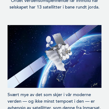
Ordet verdensomspennende får innhold når
selskapet har 13 satel­litter i bane rundt jorda.
Svært mye av det som skjer i vår moderne
verden — og ikke minst tempoet i den — er
avhengig av satellitter, som denne fra Inmar­sat.