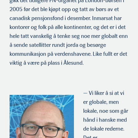
gikk det tidligere FN-organet på London-børsen i
2005 før det ble kjøpt opp og tatt av børs av et
canadisk pensjonsfond i desember. Inmarsat har
kontorer og folk på alle kontinenter, og det er i det
hele tatt vanskelig å tenke seg noe mer globalt enn
å sende satellitter rundt jorda og besørge
kommunikasjon på verdensha­vene. Like fullt er det
viktig å være på plass i Ålesund.
— Vi liker å si at vi
er globale, men
lokale, noe som går
hånd i hanske med
de lokale rederne.
Det er