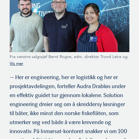
Fra venstre salgssjef Bernt Rogne, adm. direktør Trond Leira og
utviklingsdirektør Audra Drabløs på møterommet til Inmarsat
Solutions i Ålesund. Uka etter var Leira og Drabløs på jobb i
Houston. (Foto: HMS)
— Her er engineering, her er logistikk og her er
prosjektavde­lingen, forteller Audra Drabløs under
en effektiv guidet tur gjennom lokalene. Solution
engineering dreier seg om å skreddersy løsninger
til båter, ikke minst den norske fiskeflåten, som
utmerker seg ved både å være krevende og
innovativ. På Inmarsat-kontoret snakker vi om 100