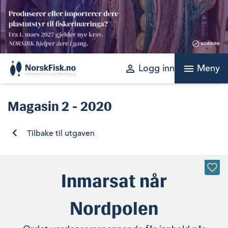
Skip
to
content
perm_identity
menu
Logg inn
Meny
Magasin
2 - 2020
Tilbake til utgaven
Inmarsat når
Nordpolen