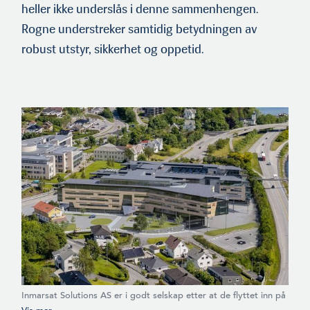
heller ikke underslås i denne sammenhengen.
Rogne understreker samtidig betydningen av
robust utstyr, sikkerhet og oppetid.
Inmarsat Solutions AS er i godt selskap etter at de flyttet inn på
Norsk Maritimt Kompetansesenter der de okkuperer halve