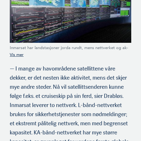
Inmarsat har landstasjoner jorda rundt, mens nettverket og ak­
tivitetene koordineres fra senteret på hovedkvarteret i London.
Her gjelder det å følge med! (Foto: Inmarsat)
— I mange av havområdene satellittene våre
dekker, er det nesten ikke aktivitet, mens det skjer
mye andre steder. Nå vil satellit­tsenderen kunne
følge f.eks. et cruiseskip på sin ferd, sier Drabløs.
Inmarsat leverer to nettverk. L-bånd-nettverket
brukes for sikkerhetstjenester som nødmeldinger;
et ekstremt pålitelig nettverk, men med begrenset
kapasitet. KA-bånd-nettverket har mye større