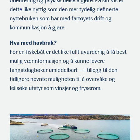
orientering og psykisk helse å gjøre. På sitt vis er
dette like nyttig som den mer tydelig definerte
nyttebruken som har med fartøyets drift og
kommunikasjon å gjøre.
Hva med havbruk?
For en fiskebåt er det like fullt uvurderlig å få best
mulig værinformasjon og å kunne levere
fangstdagbøker umiddelbart — i tillegg til den
tidligere nevnte muligheten til å overvåke og
feilsøke utstyr som vinsjer og fryserom.