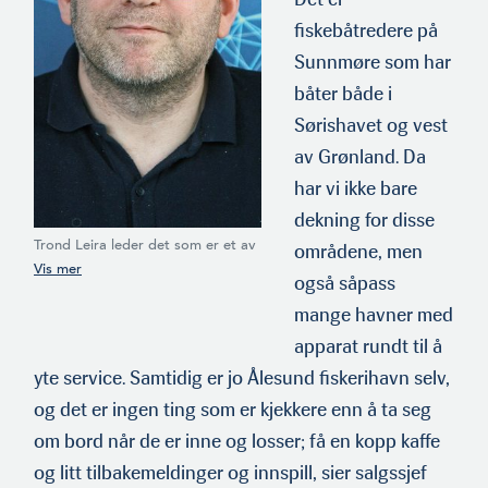
fiskebåtredere på
Sunnmøre som har
båter både i
Sørishavet og vest
av Grønland. Da
har vi ikke bare
dekning for disse
Trond Leira leder det som er et av
områdene, men
internasjonale Inmarsats største
også såpass
kontorer. Selv har han blant annet
11 år i Rolls Royce Marine bak seg.
mange havner med
(Foto: HMS)
apparat rundt til å
yte service. Samtidig er jo Åle­sund fiskerihavn selv,
og det er ingen ting som er kjekkere enn å ta seg
om bord når de er inne og losser; få en kopp kaffe
og litt tilbakemeldinger og innspill, sier salgssjef