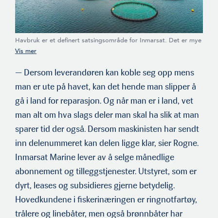
Havbruk er et definert satsingsområde for Inmarsat. Det er mye
informasjon som skal gå frem og tilbake mellom land og
sjøbaserte anlegg.
— Dersom leverandøren kan koble seg opp mens
man er ute på havet, kan det hende man slipper å
gå i land for reparasjon. Og når man er i land, vet
man alt om hva slags deler man skal ha slik at man
sparer tid der også. Dersom maskinisten har sendt
inn delenummeret kan delen ligge klar, sier Rogne.
Inmarsat Marine lever av å selge månedlige
abonnement og tilleggstjenester. Utstyret, som er
dyrt, leases og subsidieres gjerne betydelig.
Hovedkundene i fiskerinæringen er ringnotfartøy,
trålere og linebåter, men også brønnbåter har