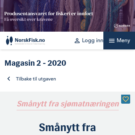
Skip
to
content
perm_identity
menu
Logg inn
Meny
Magasin
2 - 2020
Tilbake til utgaven
Smånytt fra sjømatnæringen
Smånytt fra