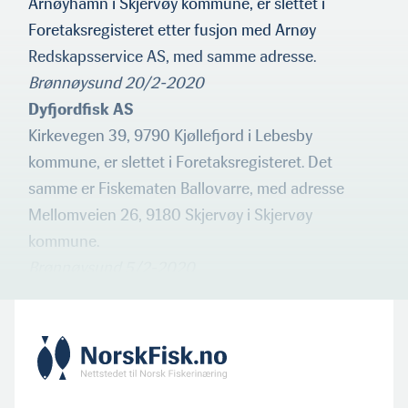
Arnøyhamn i Skjervøy kommune, er slettet i
Foretaksregisteret etter fusjon med Arnøy
Redskapsservice AS, med samme adresse.
Brønnøysund 20/2-2020
Dyfjordfisk AS
Kirkevegen 39, 9790 Kjøllefjord i Lebesby
kommune, er slettet i Foretaksregisteret. Det
samme er Fiskematen Ballovarre, med adresse
Mellomveien 26, 9180 Skjervøy i Skjervøy
kommune.
Brønnøysund 5/2-2020