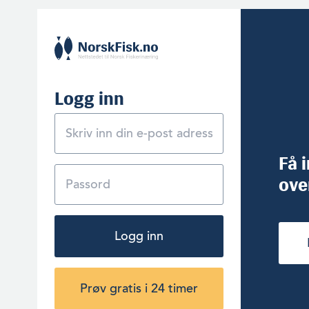
Logg inn
Få 
ove
Logg inn
Prøv gratis i 24 timer