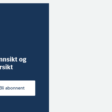
innsikt og
rsikt
Bli abonnent