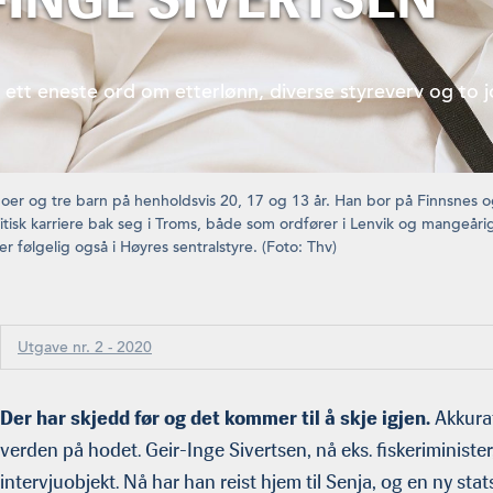
e ett eneste ord om etterlønn, diverse styreverv og to 
oer og tre barn på henholdsvis 20, 17 og 13 år. Han bor på Finnsnes o
­tisk karriere bak seg i Troms, både som ordfører i Lenvik og mangeår
r følgelig også i Høyres sentral­styre. (Foto: Thv)
Utgave nr. 2 - 2020
Der har skjedd før og det kommer til å skje igjen.
Akkurat
verden på hodet. Geir-Inge Sivertsen, nå eks. fiskeriminist
intervjuobjekt. Nå har han reist hjem til Senja, og en ny sta