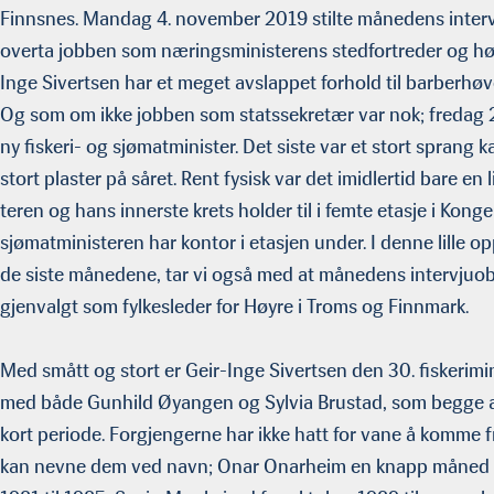
Finnsnes. Mandag 4. november 2019 stilte månedens intervj
overta jobben som næringsministerens stedfortreder og hø
Inge Sivertsen har et meget avslappet forhold til barberhø
Og som om ikke jobben som statssekretær var nok; fredag 24.
ny fiskeri- og sjømatminister. Det siste var et stort sprang k
stort plaster på såret. Rent fysisk var det imidlertid bare e
teren og hans innerste krets holder til i femte etasje i Konge
sjømatministeren har kontor i etasjen under. I denne lille 
de siste månedene, tar vi også med at månedens intervjuobje
gjenvalgt som fylkesleder for Høyre i Troms og Fin­nmark.
Med smått og stort er Geir-Inge Sivertsen den 30. fiskerimini
med både Gunhild Øyangen og Sylvia Brustad, som begge a
kort periode. Forgjengerne har ikke hatt for vane å komme fra
kan nevne dem ved navn; Onar Onarheim en knapp måned h