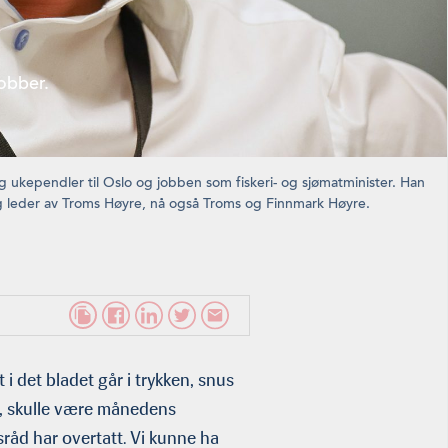
jobber.
g ukependler til Oslo og jobben som fiskeri- og sjømatminister. Han
ig leder av Troms Høyre, nå også Troms og Finnmark Høyre.
 i det bladet går i trykken, snus
er, skulle være månedens
tsråd har overtatt. Vi kunne ha