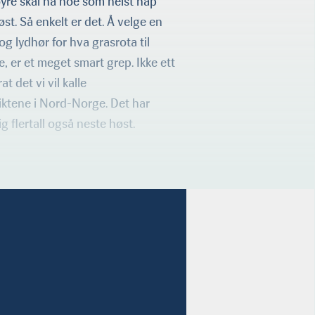
yre skal ha noe som helst håp
t. Så enkelt er det. Å velge en
og lydhør for hva grasrota til
, er et meget smart grep. Ikke ett
 det vi vil kalle
riktene i Nord-Norge. Det har
ig flertall også neste høst.