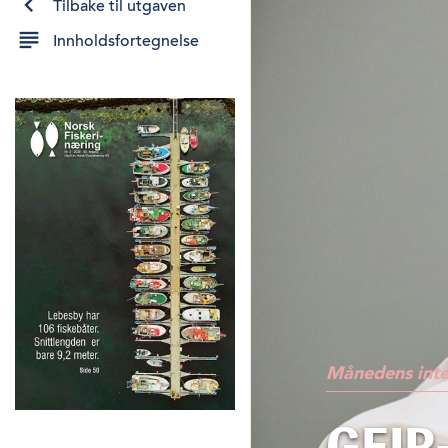
Tilbake til utgaven
Innholdsfortegnelse
Månedens inte
GEIR