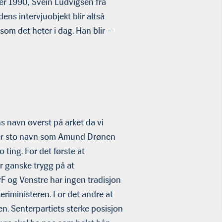
er 1990, Svein Ludvigsen fra
ns intervjuob­jekt blir altså
r som det heter i dag. Han blir —
s navn øverst på arket da vi
 Der sto navn som Amund Drønen
o ting. For det første at
var ganske trygg på at
KrF og Venstre har ingen tradisjon
keriministeren. For det andre at
. Senterpartiets sterke posisjon