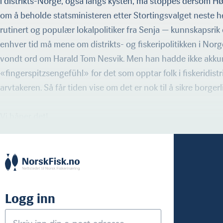
i distrikts-Norge, også langs kysten, må stoppes dersom Hø
om å beholde statsministeren etter Stortingsvalget neste høs
rutinert og populær lokalpoli­tiker fra Senja — kunnskapsrik 
enhver tid må mene om distrikts- og fiskeripolitikken i Norge
vondt ord om Harald Tom Nesvik. Men han hadde ikke akkurat
«fingerspitzsengefühl» for det som opptar folk i fiskeridist
arvtakeren. Så får tiden vise om det er nok til å sikre borgerl
Vi håper det!
Logg inn