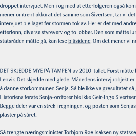
droppet intervjuet. Men i og med at etterfølgeren også ko
mener omtrent akkurat det samme som Sivertsen, tar vi det 
intervjuet ble laget før stormen tok av. Her er det med andr
etterlønn, diverse styreverv og to jobber. Den som måtte lu
statsråden måtte gå, kan lese
blåsidene
. Om det mener vi 
DET SKJEDDE MYE PÅ TAMPEN av 2010-tallet. Først måtte ha
Lenvik. Det skjedde med glede. Månedens intervjuobjekt er 
å danne storkommunen Senja. Så ble ikke valgresultatet s
Historiens første Senja-ordfører ble ikke Geir-Inge Sivertse
Begge deler var en strek i regningen, og posten som Senjas f
plaster på såret.
Så trengte næringsminister Torbjørn Røe Isaksen ny statssek