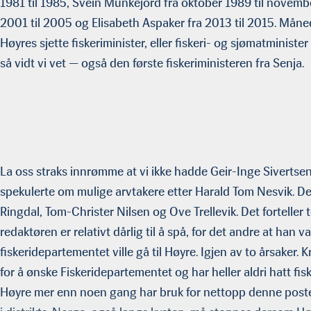
1981 til 1985, Svein Munkejord fra oktober 1989 til novemb
2001 til 2005 og Elisabeth Aspaker fra 2013 til 2015. Månede
Høyres sjette fiskeriminister, eller fiskeri- og sjømatministe
så vidt vi vet — også den første fiskeriministeren fra Senja.
La oss straks innrømme at vi ikke hadde Geir-Inge Sivertsen
spekulerte om mulige arvtakere etter Harald Tom Nesvik.
Ringdal, Tom-Christer Nilsen og Ove Trellevik. Det forteller t
redaktøren er relativt dårlig til å spå, for det andre at han 
fiskeridepartementet ville gå til Høyre. Igjen av to årsaker. 
for å ønske Fiskeridepartementet og har heller aldri hatt fis
Høyre mer enn noen gang har bruk for nettopp denne posten