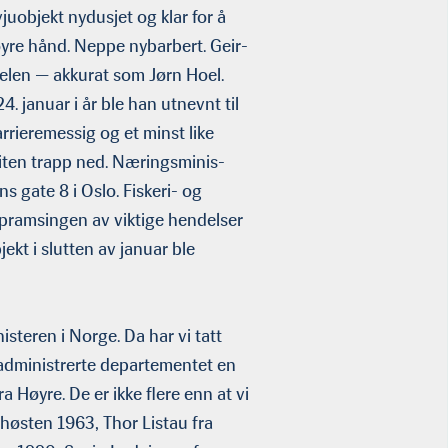
uobjekt nydusjet og klar for å
yre hånd. Neppe nybarbert. Geir-
velen — akkurat som Jørn Hoel.
 januar i år ble han utnevnt til
arrieremessig og et minst like
n liten trapp ned. Næringsminis­
ns gate 8 i Oslo. Fiskeri- og
oppramsingen av viktige hendelser
kt i slutten av januar ble
s­teren i Norge. Da har vi tatt
dministrerte departementet en
 Høyre. De er ikke flere enn at vi
østen 1963, Thor Listau fra