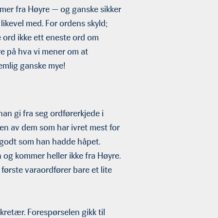
mmer fra Høyre — og ganske sikker
likevel med. For ordens skyld;
e ord ikke ett eneste ord om
re på hva vi mener om at
nemlig ganske mye!
n gi fra seg ordførerkjede i
en av dem som har ivret mest for
å godt som han hadde håpet.
n og kommer heller ikke fra Høyre.
ørste varaordfører bare et lite
retær. Forespørselen gikk til