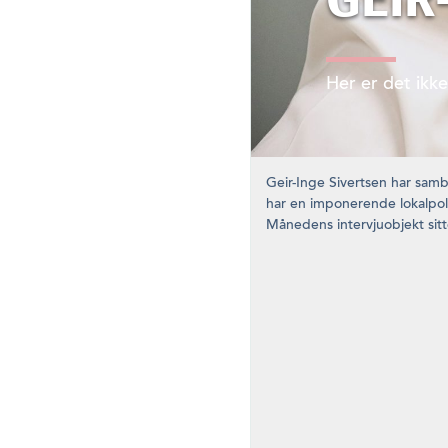
Her er det ikk
Geir-Inge Sivertsen har samb
har en imponerende lokalpoli
Månedens intervjuobjekt sitte