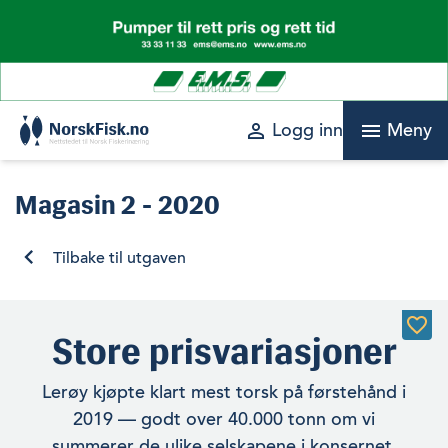
Skip
to
content
perm_identity
menu
Logg inn
Meny
Magasin
2 - 2020
Tilbake til utgaven
Store prisvariasjoner
Lerøy kjøpte klart mest torsk på førstehånd i
2019 — godt over 40.000 tonn om vi
summerer de ulike selskapene i konsernet.