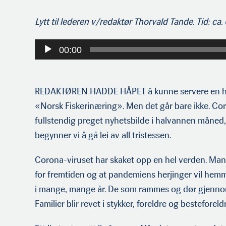
Redaktør Thorvald Tande jr.
Lytt til lederen v/redaktør Thorvald Tande. Tid: ca.
Lydavspiller
00:00
REDAKTØREN HADDE HÅPET å kunne servere en hel
«Norsk Fiskerinæring». Men det går bare ikke. C
fullstendig preget nyhetsbilde i halvannen måned,
begynner vi å gå lei av all tristessen.
Corona-viruset har skaket opp en hel verden. Man
for fremtiden og at pandemiens herjinger vil hemm
i mange, mange år. De som rammes og dør gjen­nomg
Familier blir revet i stykker, fore­ldre og besteforeldr