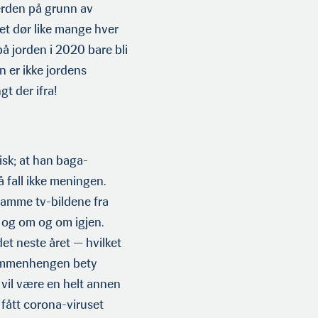
erden på grunn av
det dør like mange hver
på jorden i 2020 bare bli
n er ikke jordens
t der ifra!
sk; at han baga­
å fall ikke meningen.
 samme tv-bildene fra
 og om og om igjen.
et neste året — hvilket
 sammenhengen bety
vil være en helt annen
 fått corona-viruset