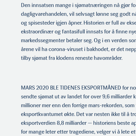
Den innsatsen mange i sjømatnæringen nå gjør for
dagligvarehandelen, vil selv­sagt lønne seg godt nå
og spisesteder igjen åpner. Historien er full av e
ekstraordinær og fantasifull innsats for å finne n
markedssegmenter betaler seg. Og i en verden som i
årene vil ha corona-viruset i bakhodet, er det ne
tilby sjømat fra klodens reneste havområder.
MARS 2020 BLE TIDENES EKSPORTMÅNED for nors
sendte sjømat ut av landet for over 9,6 milliarder
millioner mer enn den forrige mars-rekorden, som 
eksportkvantumet økte. Det var nesten ikke til å tro. 
eksportverdien 8,8 milliarder — historiens beste apr
for mange leter etter trage­diene, velger vi å lete e