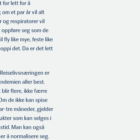
 for lett for å
om et par år vil alt
 og respiratorer vil
 å oppføre seg som de
l fly like mye, feste like
oppi det. Da er det lett
Reiselivsnærin­gen er
ndemien aller best.
lir flere, ikke færre
 Om de ikke kan spise
par-tre måneder, gjelder
ukter som kan selges i
tstid. Man kan også
er å normalisere seg.