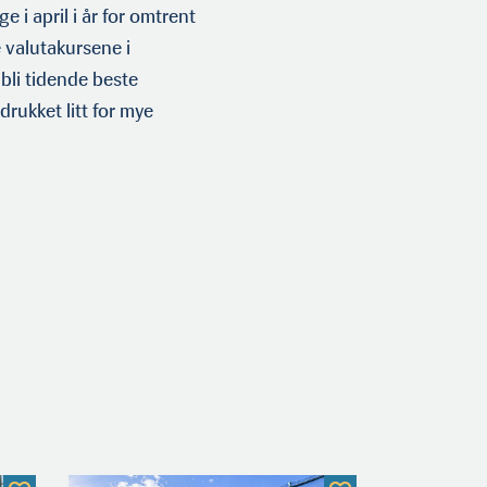
 i april i år for omtrent
 valutakur­sene i
 bli tidende beste
rukket litt for mye