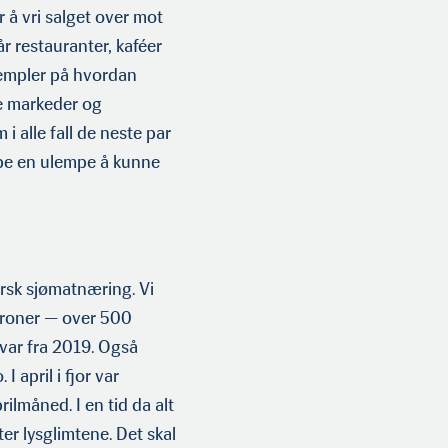
 å vri salget over mot
r restauranter, kaféer
ksempler på hvordan
ye markeder og
 alle fall de neste par
ppe en ulempe å kunne
k sjømatnæring. Vi
 kroner — over 500
var fra 2019. Også
I april i fjor var
ilmåned. I en tid da alt
tter lysglimtene. Det skal