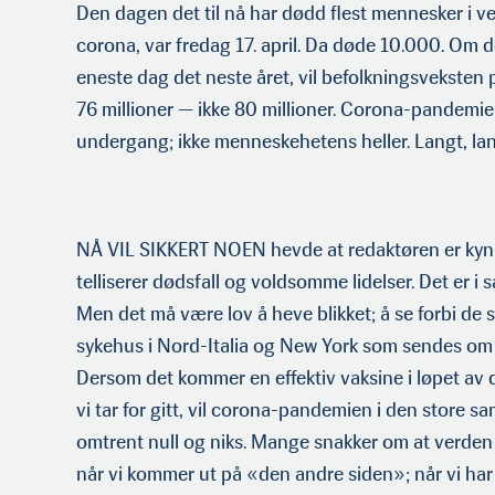
Den dagen det til nå har dødd flest mennesker i v
corona, var fredag 17. april. Da døde 10.000. Om 
eneste dag det neste året, vil befolkningsveksten 
76 millioner — ikke 80 millioner. Corona-pandemie
undergang; ikke menneskehetens heller. Langt, lang
NÅ VIL SIKKERT NOEN hevde at redaktøren er kyni
telliserer dødsfall og voldsomme lidelser. Det er i s
Men det må være lov å heve blikket; å se forbi de
sykehus i Nord-Italia og New York som sendes om
Dersom det kommer en effektiv vaksine i løpet av d
vi tar for gitt, vil corona-pandemien i den store
omtrent null og niks. Mange snakker om at verden 
når vi kommer ut på «den andre siden»; når vi har