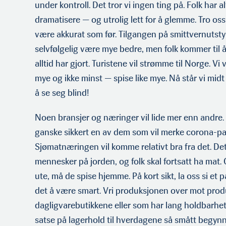
under kontroll. Det tror vi ingen ting på. Folk har alt
dramatisere — og utrolig lett for å glemme. Tro oss; 
være akkurat som før. Tilgangen på smittvernutstyr
selvfølgelig være mye bedre, men folk kommer til
alltid har gjort. Turistene vil strømme til Norge. Vi vi
mye og ikke minst — spise like mye. Nå står vi midt 
å se seg blind!
Noen bransjer og næringer vil lide mer enn andre. 
ganske sikkert en av dem som vil merke corona-pa
Sjømatnæringen vil komme relativt bra fra det. Det b
mennesker på jorden, og folk skal fortsatt ha mat.
ute, må de spise hjemme. På kort sikt, la oss si et 
det å være smart. Vri produksjonen over mot prod
dagligvarebutik­kene eller som har lang holdbarhe
satse på lagerhold til hverdagene så smått begynn