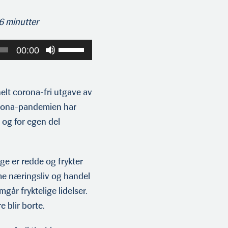
 6 minutter
Bruk
00:00
opp-
og
ned-
t corona-fri utgave av
piltastene
orona-pandemien har
for
 og for egen del
å
øke
eller
ge er redde og frykter
redusere
e nær­ingsliv og handel
lyden.
år fryktelige lidelser.
e blir borte.