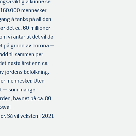
et også viktig å kunne se
er 160.000 mennesker
gang å tanke på all den
ør det ca. 60 millioner
m vi antar at det vil dø
et på grunn av corona —
dødd til sammen per
 det neste året enn ca.
av jordens befolkning.
oner mennesker. Uten
et — som mange
rden, havnet på ca. 80
kevel
r. Så vil veksten i 2021