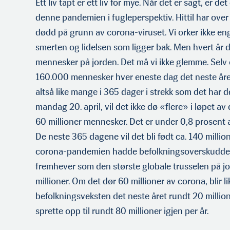
Ett liv tapt er ett liv for mye. Når det er sagt, er d
denne pandemien i fugleperspektiv. Hittil har ov
dødd på grunn av corona-viruset. Vi orker ikke en
smerten og lidelsen som ligger bak. Men hvert år d
mennesker på jorden. Det må vi ikke glemme. Selv o
160.000 mennesker hver eneste dag det neste år
altså like mange i 365 dager i strekk som det har 
mandag 20. april, vil det ikke dø «flere» i løpet av
60 millioner mennesker. Det er under 0,8 prosent 
De neste 365 dagene vil det bli født ca. 140 milli
corona-pandemien hadde befolkningsoverskudd
fremhever som den største globale trusselen på jo
millioner. Om det dør 60 millioner av corona, blir li
befolkningsveksten det neste året rundt 20 millione
sprette opp til rundt 80 millioner igjen per år.