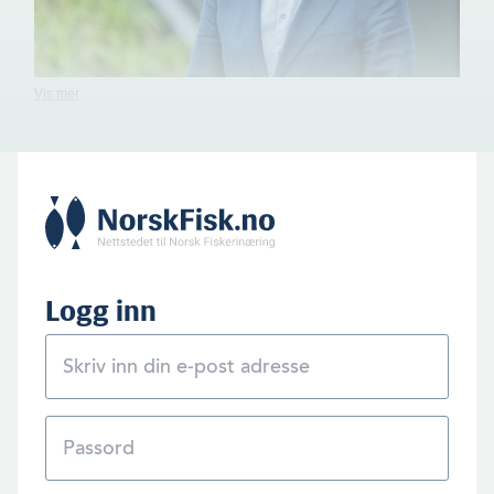
Olve Grotle (58) fra Bremanger er jurist og politiker for Høyre. Han ble
ordfører i Førde i 2011, og i nye Sunnfjord kommune i 2020. Sist høst
ble han valgt inn på Stortinget fra Sogn og Fjordane valgdistrikt, og
havnet i Næringskomitéen som Høyres fiskeripolitiske talsperson.
(Foto: Høyre)
Logg inn