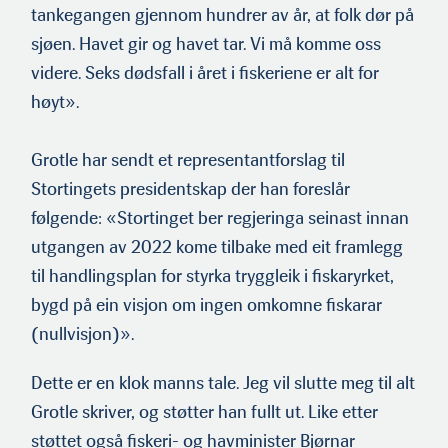
tankegangen gjennom hun­drer av år, at folk dør på
sjøen. Havet gir og havet tar. Vi må komme oss
videre. Seks dødsfall i året i fiskeriene er alt for
høyt».
Grotle har sendt et representantforslag til
Stortingets presi­dentskap der han foreslår
følgende: «Stortinget ber regjeringa seinast innan
utgangen av 2022 kome tilbake med eit framlegg
til handlingsplan for styrka tryggleik i fiskaryrket,
bygd på ein visjon om ingen omkomne fiskarar
(nullvisjon)».
Dette er en klok manns tale. Jeg vil slutte meg til alt
Grotle skriver, og støtter han fullt ut. Like etter
støttet også fis­keri- og havminister Bjørnar