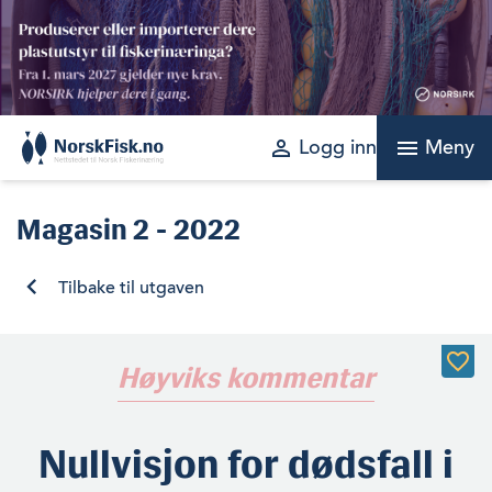
Skip
to
content
perm_identity
menu
Logg inn
Meny
Magasin
2 - 2022
Tilbake til utgaven
Høyviks kommentar
Nullvisjon for dødsfall i