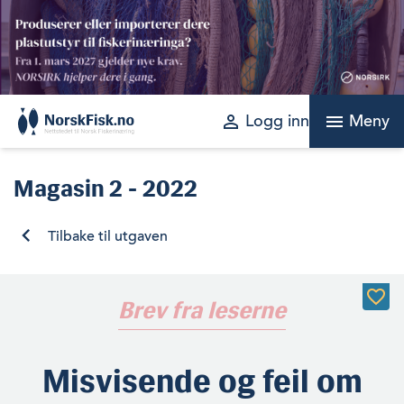
Skip
to
content
perm_identity
menu
Logg inn
Meny
Magasin
2 - 2022
Tilbake til utgaven
Brev fra leserne
Misvisende og feil om