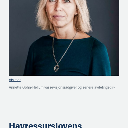
Annette Gohn-Hellum var revisjonsrådgiver og senere avdelingsdir­
ektør i Riksrevisjonen fra 1997 til 2007. Så var hun i seks år
kommunerevisor i Oslo kommune. Siden august 2019 har hun vært
ekspedisjonssjef i Riksrevisjonen. (Foto: Riksrevisjonen)
Havressurslovens