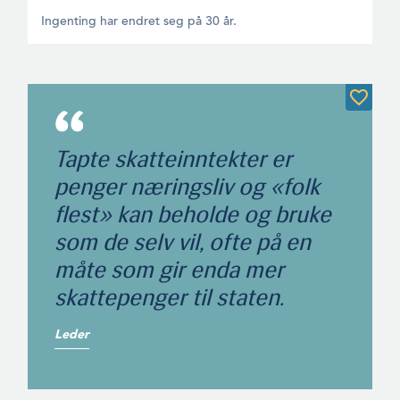
Ingenting har endret seg på 30 år.
Tapte skatteinntekter er
penger næringsliv og «folk
flest» kan beholde og bruke
som de selv vil, ofte på en
måte som gir enda mer
skattepenger til staten.
Leder