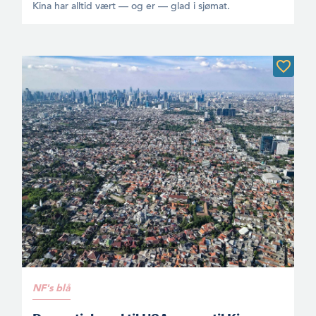
Kina har alltid vært — og er — glad i sjømat.
NF's blå