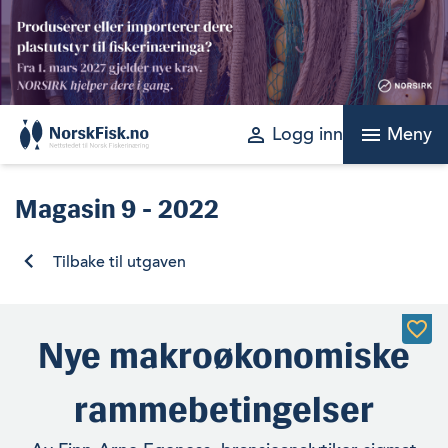
Skip
to
content
perm_identity
menu
Logg inn
Meny
Magasin
9 - 2022
Tilbake til utgaven
Nye makroøkonomiske
rammebetingelser