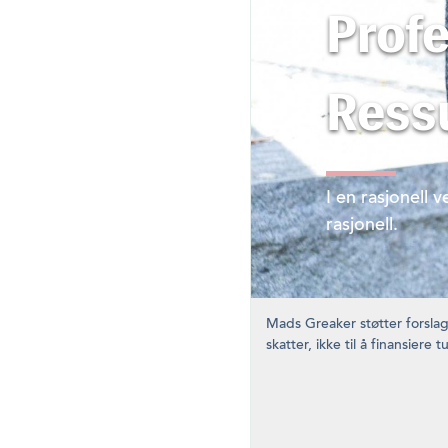
Prof
Ressu
I en rasjonell 
rasjonell.
Mads Greaker støtter forslag
skatter, ikke til å finansiere