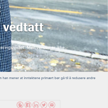
:
 vedtatt
steringsnivået. Men verden er ikke
en han mener at inntektene primært bør gå til å redusere andre