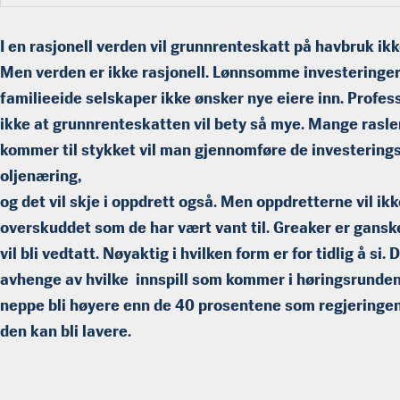
I en rasjonell verden vil grunnrenteskatt på havbruk ik
Men verden er ikke rasjonell. Lønnsomme investeringer 
familieeide selskaper ikke ønsker nye eiere inn. Profes
ikke at grunnrenteskatten vil bety så mye. Mange rasl
kommer til stykket vil man gjennomføre de investering
oljenæring,
og det vil skje i oppdrett også. Men oppdretterne vil ik
overskuddet som de har vært vant til. Greaker er gansk
vil bli vedtatt. Nøyaktig i hvilken form er for tidlig å si
avhenge av hvilke innspill som kommer i høringsrunden
neppe bli høyere enn de 40 prosentene som regjeringen 
den kan bli lavere.