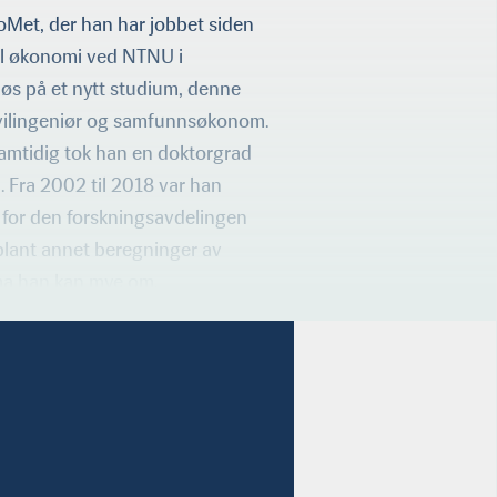
Met, der han har jobbet siden
ell økonomi ved NTNU i
 løs på et nytt studium, denne
vilingeniør og samfunnsøkonom.
Samtidig tok han en doktorgrad
. Fra 2002 til 2018 var han
r for den forskningsavdelingen
blant annet beregninger av
ema han kan mye om.