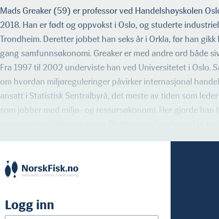
Mads Greaker (59) er professor ved Handelshøyskolen Oslo
2018. Han er født og oppvokst i Oslo, og studerte industri
Trondheim. Deretter jobbet han seks år i Orkla, før han gikk
gang samfunnsøkonomi. Greaker er med andre ord både si
Fra 1997 til 2002 underviste han ved Universitetet i Oslo. 
om hvordan miljøreguleringer påvirker internasjonal handel
ansatt i Statistisk Sentralbyrå, det meste av tiden som lede
som jobber med miljø- og ressursøkonomi. Her gjorde han 
grunnrenten i ulike næringer. Dette er med andre ord et t
Logg inn