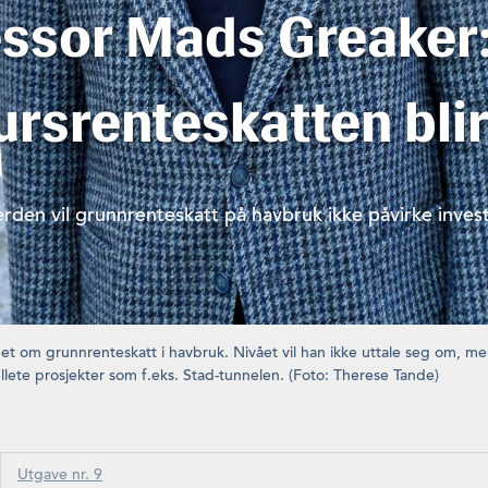
essor Mads Greaker
rsrenteskatten blir
verden vil grunnrenteskatt på havbruk ikke påvirke inve
et om grunnrenteskatt i havbruk. Nivået vil han ikke uttale seg om, m
 tullete prosjekter som f.eks. Stad-tunnelen. (Foto: Therese Tande)
Utgave nr. 9