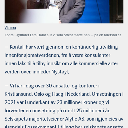
Kontali-gründer Lars Liabø slik vi som oftest møtte han — på en talerstol et
eller annet sted i Norge. Her er han knipset under North Atlantic Seafood
Forum i Bergen i 2015. (Foto: Thv Tande)
— Kontali har vært gjennom en kontinuerlig utvikling
innenfor sjømatverdenen, fra å være konsulenter
innen laks til å tilby innsikt om alle kommersielle arter
verden over, innleder Nystøyl,
— Vi har i dag over 30 ansatte, og kontorer i
Kristiansund, Oslo og Haag i Nederland. Omsetningen i
2021 var i underkant av 23 millioner kroner og vi
forventer en omsetning på rundt 25 millioner i år.
Selskapets majoritetseier er Alytic AS, som igjen eies av
Arendals Fossekompani. I tillegg har selskapets ansatte