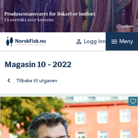
Skip
to
content
perm_identity
menu
Logg inn
Meny
Magasin
10 - 2022
Tilbake til utgaven