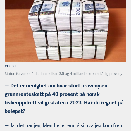
Staten forventer å dra inn mellom 3,5 og 4 milliarder kroner i årlig proveny
fra grunnrenteskatten. Med de kvanta og priser vi kan forvente i 2023 og
2024 vil beløpet bli tre ganger så stort. Nystøyl har regnet på det, men vil
— Det er uenighet om hvor stort proveny en
holde tallene for seg selv.
grunnrenteskatt på 40 prosent på norsk
fiskeoppdrett vil gi staten i 2023. Har du regnet på
beløpet?
— Ja, det har jeg. Men heller enn å si hva jeg kom frem