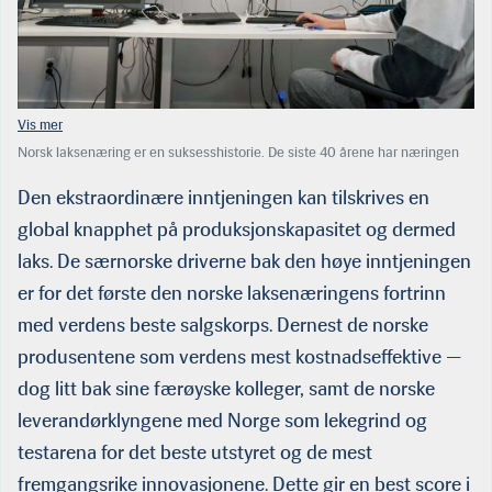
Norsk laksenæring er en suksesshistorie. De siste 40 årene har næringen
gått med overskudd — som regel store overskudd — med unntak av tre år —
1991, 2002 og 2003. Dette skyldes mange for­hold; dyktige selgere, dyktige
Den ekstraordinære inntjeningen kan tilskrives en
oppdrettere og ikke minst en leverandørindustri helt i verdenstoppen når
global knapphet på produksjonskapasitet og dermed
det gjelder å utvikle ny og verdiskapende oppdrettsteknologi.
laks. De særnorske driverne bak den høye inntjeningen
er for det første den norske laksenæringens fortrinn
med verdens beste salgskorps. Dernest de norske
produsentene som verdens mest kostnadseffektive —
dog litt bak sine færøyske kolleger, samt de norske
leverandørklyngene med Norge som lekegrind og
testarena for det beste utstyret og de mest
fremgangsrike innovasjonene. Dette gir en best score i