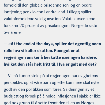
forhold til den globale prisdannelsen, og en bedre
inntjening per kilo enn i andre land. I tillegg spiller
valutaforholdene veldig mye inn. Valutakurser alene
forklarer 20 prosent av prisøkningen i Norge de siste
5-7 årene.
— «At the end of the day», spiller det egentlig noen
rolle hva vi kaller skatten. Poenget er at
regjeringen ønsker å beskatte næringen hardere,
hvilket den står helt fritt til. Hva er galt med det?
— Vi må kunne stole på at regjeringen har evighetens
perspektiv, og at våre barn og etterkommere skal nyte
godt av den politikken som føres. Salderingen av et
budsjett og forsøk på å holde inflasjonen i sjakk, er ikke
god nok grunn til å sette fremtiden til en av Norges