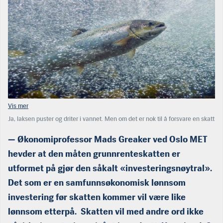
Ja, laksen puster og driter i vannet. Men om det er nok til å forsvare en skatt
på grunnrenten, er en annen sak. Aktivitetene i sjø er jo i all hovedsak
betinget av innkjøpte innsatsfaktorer. Oppdrettslaks er ikke det samme som
— Økonomiprofessor Mads Greaker ved Oslo MET
olje og gass eller villfisk. Den er «skapt» av mennesker.
hevder at den måten grunnrenteskatten er
utformet på gjør den såkalt «investeringsnøytral».
Det som er en samfunnsøkonomisk lønnsom
investering før skatten kommer vil være like
lønnsom etterpå. Skatten vil med andre ord ikke