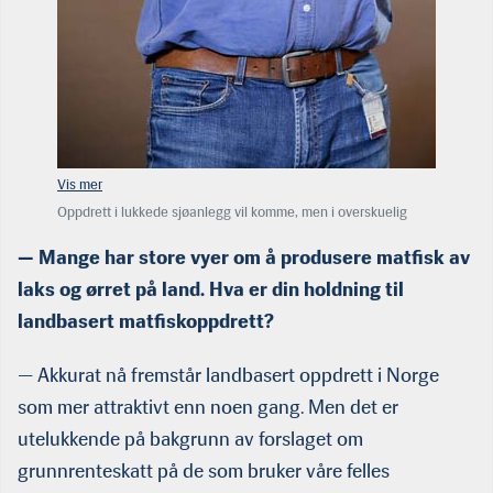
Oppdrett i lukkede sjøanlegg vil komme, men i overskuelig
fremtid bare som et supplement til andre løsninger. Å kreve all
— Mange har store vyer om å produsere matfisk av
oppdrett i lukkede anlegg innen 2025, slik Rasmus Hansson
og MDG krever i sitt partiprogram, er både utopi og en veldig
laks og ørret på land. Hva er din holdning til
dårlig løsning, mener Ragnar Nystøyl. (Foto: Thv Tande)
landbasert matfiskoppdrett?
— Akkurat nå fremstår landbasert oppdrett i Norge
som mer attraktivt enn noen gang. Men det er
utelukkende på bakgrunn av forslaget om
grunnrenteskatt på de som bruker våre felles