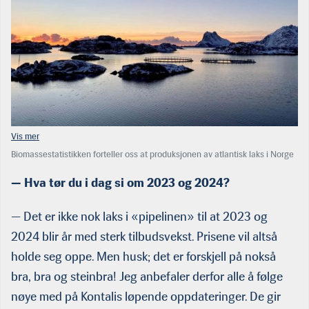
Biomassestatistikken forteller oss at produksjonen av atlantisk laks i Norge
knapt vil øke i det hele tatt i 2023. Når vi vet at etterspørselsveksten er
mange ganger så stor ligger alt til rette for fortsatt høye priser og suveren
— Hva tør du i dag si om 2023 og 2024?
inntjening. Utsiktene er like vakre som dette bildet.
— Det er ikke nok laks i «pipelinen» til at 2023 og
2024 blir år med sterk tilbudsvekst. Prisene vil altså
holde seg oppe. Men husk; det er forskjell på nokså
bra, bra og steinbra! Jeg anbefaler derfor alle å følge
nøye med på Kontalis løpende oppdateringer. De gir