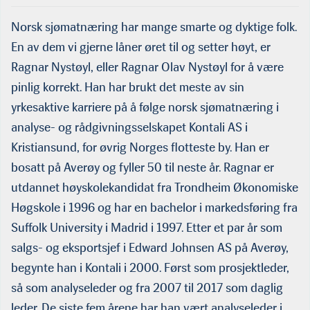
Norsk sjømatnæring har mange smarte og dyktige folk.
En av dem vi gjerne låner øret til og setter høyt, er
Ragnar Nystøyl, eller Ragnar Olav Nystøyl for å være
pinlig korrekt. Han har brukt det meste av sin
yrkesaktive karriere på å følge norsk sjømatnæring i
analyse- og rådgivningsselskapet Kontali AS i
Kristiansund, for øvrig Norges flotteste by. Han er
bosatt på Averøy og fyller 50 til neste år. Ragnar er
utdannet høyskolekandidat fra Trondheim Økonomiske
Ragnar Nystøyl bor på Averøy og jobber for Kontali AS i ­ Kris­tiansund, for
øvrig Norges flotteste by. I 2017 ga han seg som daglig leder og har siden
Høgskole i 1996 og har en bachelor i markedsføring fra
jobbet som analysesjef i selskapet. Få, om noen, vet mer om norsk
Suffolk University i Madrid i 1997. Etter et par år som
havbruksnæring enn 49-åringen fra Averøy. (Foto: Therese Tande)
salgs- og eksportsjef i Edward Johnsen AS på Averøy,
begynte han i Kontali i 2000. Først som prosjektleder,
så som analyseleder og fra 2007 til 2017 som daglig
leder. De siste fem årene har han vært analyseleder i