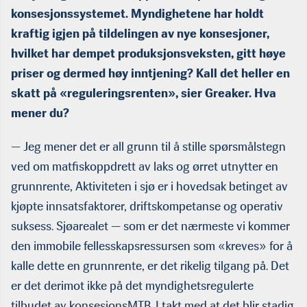
konsesjonssystemet. Myndighetene har holdt
kraftig igjen på tildelingen av nye konsesjoner,
hvilket har dempet produksjonsveksten, gitt høye
priser og dermed høy inntjening? Kall det heller en
skatt på «reguleringsrenten», sier Greaker. Hva
mener du?
— Jeg mener det er all grunn til å stille spørsmålstegn
ved om matfiskoppdrett av laks og ørret utnytter en
grunnrente, Aktiviteten i sjø er i hovedsak betinget av
kjøpte innsatsfaktorer, driftskompetanse og operativ
suksess. Sjøarealet — som er det nærmeste vi kommer
den immobile fellesskapsressursen som «kreves» for å
kalle dette en grunnrente, er det rikelig tilgang på. Det
er det derimot ikke på det myndighetsregulerte
tilbudet av konsesjonsMTB. I takt med at det blir stadig