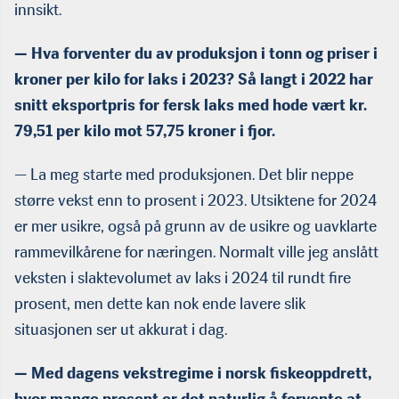
innsikt.
— Hva forventer du av produksjon i tonn og priser i
kroner per kilo for laks i 2023? Så langt i 2022 har
snitt eksportpris for fersk laks med hode vært kr.
79,51 per kilo mot 57,75 kroner i fjor.
— La meg starte med produksjonen. Det blir neppe
større vekst enn to prosent i 2023. Utsiktene for 2024
er mer usikre, også på grunn av de usikre og uavklarte
rammevilkårene for næringen. Normalt ville jeg anslått
veksten i slaktevolumet av laks i 2024 til rundt fire
prosent, men dette kan nok ende lavere slik
situasjonen ser ut akkurat i dag.
— Med dagens vekstregime i norsk fiskeoppdrett,
hvor mange prosent er det naturlig å forvente at