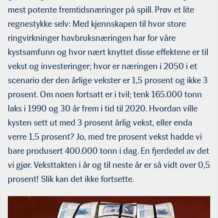
mest potente fremtidsnæringer på spill. Prøv et lite
regnestykke selv: Med kjennskapen til hvor store
ringvirkninger havbruksnæringen har for våre
kystsamfunn og hvor nært knyttet disse effektene er til
vekst og investeringer; hvor er næringen i 2050 i et
scenario der den årlige vekster er 1,5 prosent og ikke 3
prosent. Om noen fortsatt er i tvil; tenk 165.000 tonn
laks i 1990 og 30 år frem i tid til 2020. Hvordan ville
kysten sett ut med 3 prosent årlig vekst, eller enda
verre 1,5 prosent? Jo, med tre prosent vekst hadde vi
bare produsert 400.000 tonn i dag. En fjerdedel av det
vi gjør. Veksttakten i år og til neste år er så vidt over 0,5
prosent! Slik kan det ikke fortsette.