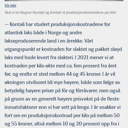
Skal vi tro Ragnar Nystøyl og Kontali vil produksjonskostnadene per kilo
laks, sløyd med hode og pakket
på is, passere 50 kroner i år. I verste fall nærmer vi oss 55 kroner. Det er i så
— Kontali har studert produksjonskostnadene for
fall opp ti kroner fra i fjor. Likevel blir 2022 et fantastisk år for norsk
atlantisk laks både i Norge og andre
lakseoppdrett, kanskje tidenes beste.
lakseproduserende land i en årrekke. Vårt
utgangspunkt er kostnaden for slaktet og pakket sløyd
laks med hode levert fra slakteri. I 2021 mener vi at
kostnaden per kilo økte med ca. fem prosent fra året
før, og endte et sted mellom 44 og 45 kroner. I år vil
økningen utvilsomt bli mye høyere, både som følge av
betydelig høyere priser på fôr og fôrråvarer, men også
på grunn av en generelt høyere prisvekst på de fleste
innsatsfaktorer enn vi har sett på lenge. I år snakker vi
fort om en produksjonskostnad per kilo på mellom 50
og 55 kroner, altså mellom 10 og 20 prosent opp fra i