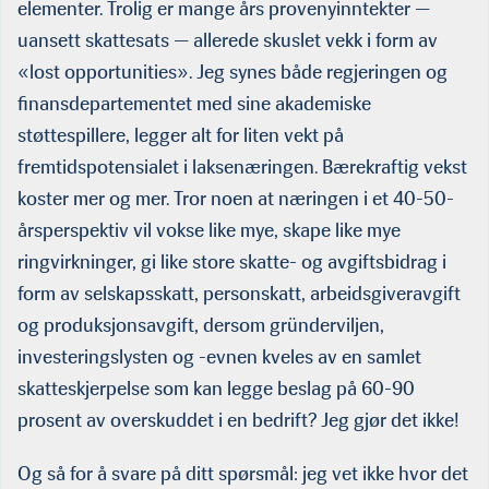
elementer. Trolig er mange års provenyinntekter —
uansett skattesats — allerede skuslet vekk i form av
«lost opportunities». Jeg synes både regjeringen og
finansdepartementet med sine akademiske
støttespillere, legger alt for liten vekt på
fremtidspotensialet i laksenæringen. Bærekraftig vekst
koster mer og mer. Tror noen at næringen i et 40-50-
årsperspektiv vil vokse like mye, skape like mye
ringvirkninger, gi like store skatte- og avgiftsbidrag i
form av selskapsskatt, personskatt, arbeidsgiveravgift
og produksjonsavgift, dersom gründerviljen,
investeringslysten og -evnen kveles av en samlet
skatteskjerpelse som kan legge beslag på 60-90
prosent av overskuddet i en bedrift? Jeg gjør det ikke!
Og så for å svare på ditt spørsmål: jeg vet ikke hvor det