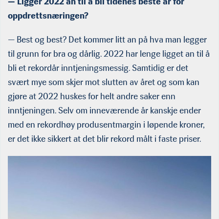
— Ligger 2022 an til å bli tidenes beste år for
oppdrettsnæringen?
— Best og best? Det kommer litt an på hva man legger
til grunn for bra og dårlig. 2022 har lenge ligget an til å
bli et rekordår inntjeningsmessig. Samtidig er det
svært mye som skjer mot slutten av året og som kan
gjøre at 2022 huskes for helt andre saker enn
inntjeningen. Selv om inneværende år kanskje ender
med en rekordhøy produsentmargin i løpende kroner,
er det ikke sikkert at det blir rekord målt i faste priser.