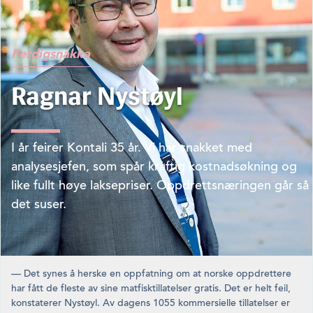
Ferdigsnakka
Ragnar Nystøyl
I år feirer Kontali 35 år. Vi har snakket med
analysesjefen, som spår kraftig kostnadsøkning og
like fullt høye laksepriser. Oppdrettsnæringen går så
det suser.
— Det synes å herske en oppfatning om at norske oppdrettere
har fått de fleste av sine matfisktillatelser gratis. Det er helt feil,
konstaterer Nystøyl. Av dagens 1055 kommersielle tillatels­er er