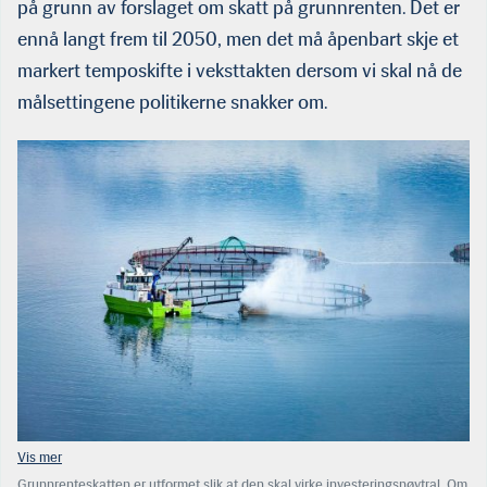
på grunn av forslaget om skatt på grunnrenten. Det er
ennå langt frem til 2050, men det må åpenbart skje et
markert temposkifte i veksttakten dersom vi skal nå de
målsettingene politikerne snakker om.
Grunnrenteskatten er utformet slik at den skal virke invester­ingsnøytral. Om