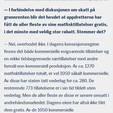
det også blir tilfellet i praksis gjenstår å se, sier Ragnar Nystøyl. Selv tror
han det ikke.
— I forbindelse med diskusjonen om skatt på
grunnrenten blir det hevdet at oppdretterne har
fått de aller fleste av sine matfisktillatelser gratis,
i det minste med veldig stor rabatt. Stemmer det?
— Nei, overhodet ikke. I dagens konsesjonsregime
finnes det både kommersielle evigvarende tillatelser og
en rekke tidsbegrensede særtillatelser med andre
formål enn kommersiell produksjon. Av ca. 1270
matfisktillatelser totalt, er vel 1050 såkalt kommersielle.
Av disse har staten tatt vederlag for ca. 280. De
resterende 773 tillatelsene er i sin tid tildelt uten
vederlag. Men de aller fleste av disse er senere omsatt i
andrehåndsmarkedet. Dagens eiere har altså ikke fått
dem gratis. Av de 1050 kommersielle