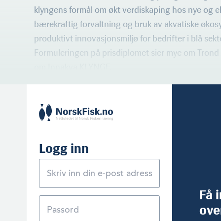
klyngens formål om økt verdiskaping hos nye og ek
bærekraftig forvaltning og bruk av akvatiske økos
produktivt innovasjonsmiljø for bedrifter i blå sek
Formuleringen på prisdiplomet sier mye om Trond R
om Innakva KLYNGE.
Logg inn
Få 
ove