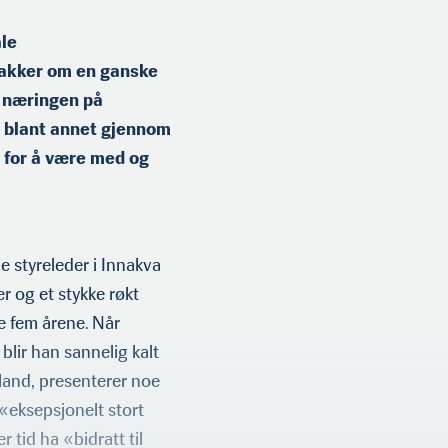
le
nakker om en ganske
lå næringen på
an blant annet gjennom
 for å være med og
e styreleder i Innakva
r og et stykke røkt
te fem årene. Når
blir han sannelig kalt
vland, presenterer noe
 «eksepsjonelt stort
 tid ha «bidratt til