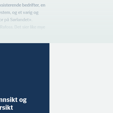
sisterende bedrifter, en
ystem, og et varig og
tor på Sørlandet».
afoss. Det sier like mye
innsikt og
rsikt