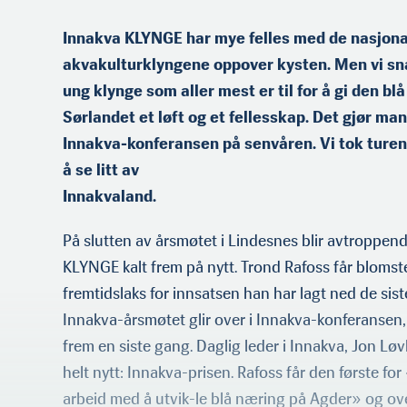
Innakva KLYNGE har mye felles med de nasjona
akvakulturklyngene oppover kysten. Men vi s
ung klynge som aller mest er til for å gi den b
Sørlandet et løft og et fellesskap. Det gjør m
Innakva-konferansen på senvåren. Vi tok turen
å se litt av
Innakvaland.
På slutten av årsmøtet i Lindesnes blir avtroppend
KLYNGE kalt frem på nytt. Trond Rafoss får blomste
fremtidslaks for innsatsen han har lagt ned de sis
Innakva-årsmøtet glir over i Innakva-konferansen, 
frem en siste gang. Daglig leder i Innakva, Jon Lø
helt nytt: Innakva-prisen. Rafoss får den første for
arbeid med å utvik-le blå næring på Agder» og over