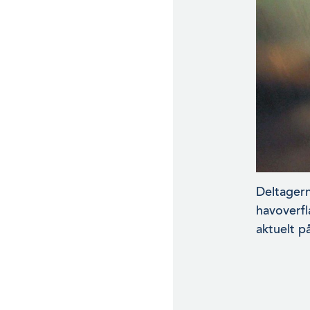
Deltagern
havoverfl
aktuelt p