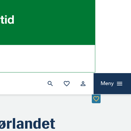
Meny
ørlandet