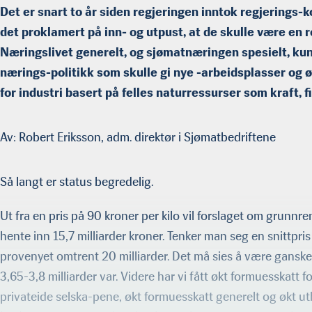
Det er snart to år siden regjeringen inntok regjerings-k
det proklamert på inn- og utpust, at de skulle være en re
Næringslivet generelt, og sjømatnæringen spesielt, ku
nærings-politikk som skulle gi nye -arbeidsplasser og ø
for industri basert på felles naturressurser som kraft, f
Av: Robert Eriksson, adm. direktør i Sjømatbedriftene
Så langt er status begredelig.
Ut fra en pris på 90 kroner per kilo vil forslaget om grunnr
hente inn 15,7 milliarder kroner. Tenker man seg en snittpris 
provenyet omtrent 20 milliarder. Det må sies å være gans
3,65-3,8 milliarder var. Videre har vi fått økt formuesskatt fo
privateide selska-pene, økt formuesskatt generelt og økt utb