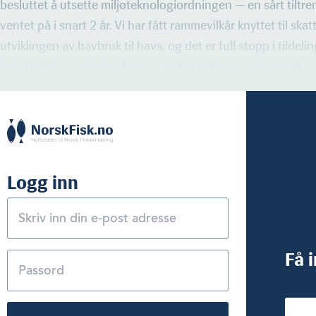
besluttet å utsette miljøteknologiordningen — en sårt tilt
ventet på i snart 2 år. Vi har fått rammevilkår knyttet til ska
utviklingen av havbruk til havs, og det er full stopp i tildelin
oppdrett. En ny og moderne stamfiskordning, som er helt n
Logg inn
Få 