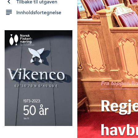
Tilbake til utgaven
Innholdsfortegnelse
Fra toppen
Ro
Regje
havb