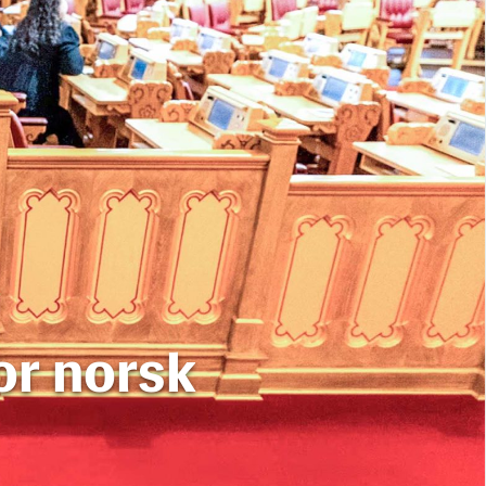
or norsk