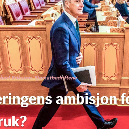
bert Eriksson, Sjømatbedriftene
ringens ambisjon f
ruk?