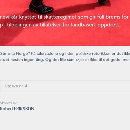
mevilkår knyttet til skatteregimet som gir full brems for
p i tildelingen av tillatelser for landbasert oppdrett.
Støre ta Norge? På talerstolene og i den politiske retorikken er det ikke
r det nesten ingen ting. Og det lille som skjer er ikke til det gode, me
Utgave nr. 4
Skrevet av:
Robert ERIKSSON