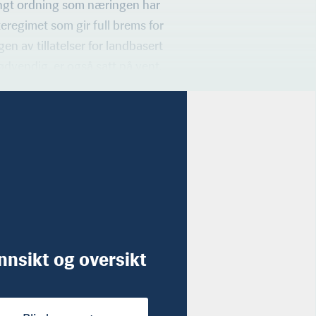
rengt ordning som næringen har
tteregimet som gir full brems for
gen av tillatelser for landbasert
ødvendig, er også satt på vent.
innsikt og oversikt