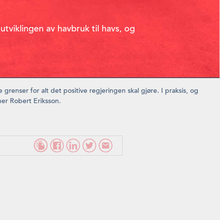
 utviklingen av havbruk til havs, og
 grenser for alt det positive regjeringen skal gjøre. I praksis, og
ner Robert Eriksson.