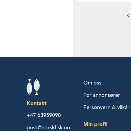
Om oss
For annonsører
Kontakt
Personvern & vilkår
+47 63959090
Min profil
post@norskfisk.no