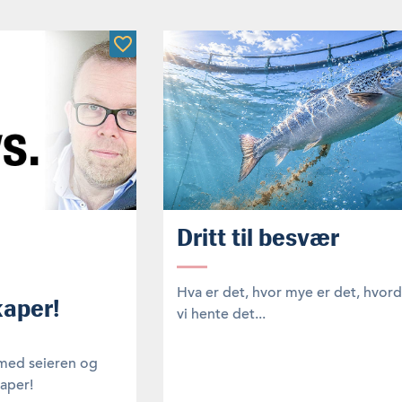
Dritt til besvær
Hva er det, hvor mye er det, hvor
aper!
vi hente det...
med seieren og
aper!