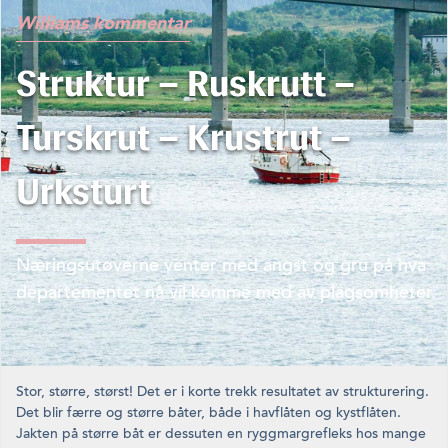
Williams kommentar
Struktur – Ruskrutt –
Turskrut – Krustrut –
Urksturt
Næringsutøverne venter med angst og gru på hva
departementet nå vil komme med av plagsomheter.
Stor, større, størst! Det er i korte trekk resultatet av struk­turering.
Det blir færre og større båter, både i havflåten og kystflåten.
Jakten på større båt er dessuten en ryggmargrefleks hos mange