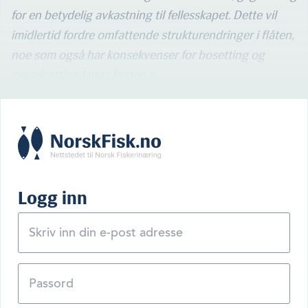
for en betydelig avkastning til fellesskapet. Dette vil
imidlertid fordre omfattende strukturendringer i flåten,
noe som også har konsekvenser for bosetting og
sysselsetting langs kysten.»
Logg inn