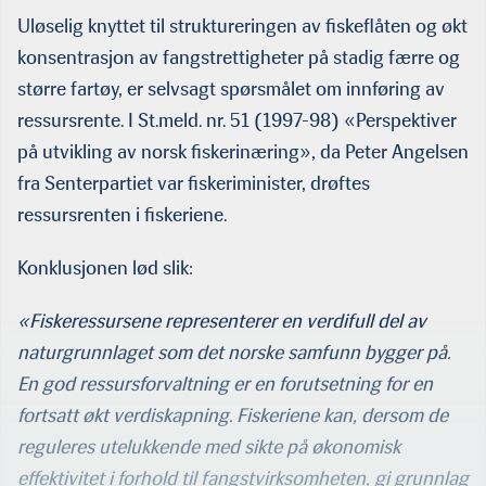
av Johán H. Williams
Willfish Ocean
Uløselig knyttet til struktureringen av fiskeflåten og økt
Management
konsentrasjon av fangstrettigheter på stadig færre og
større fartøy, er selvsagt spørsmålet om innføring av
ressursrente. I St.meld. nr. 51 (1997-98) «Perspektiver
på utvikling av norsk fiskerinæring», da Peter Angelsen
fra Senterpartiet var fiskeriminister, drøftes
ressursrenten i fiskeriene.
Konklusjonen lød slik:
«Fiskeressursene representerer en verdifull del av
naturgrunnlaget som det norske samfunn bygger på.
En god ressursforvaltning er en forutsetning for en
fortsatt økt verdiskapning. Fiskeriene kan, dersom de
reguleres utelukkende med sikte på økonomisk
effektivitet i forhold til fangstvirksomheten, gi grunnlag