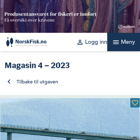
Skip
to
content
perm_identity
menu
Logg inn
Meny
Magasin
4 – 2023
Tilbake til utgaven