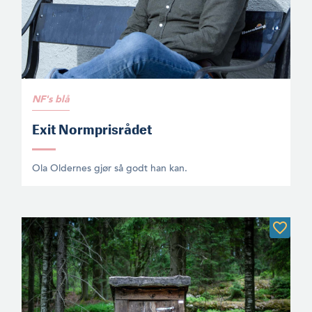
NF's blå
Exit Normprisrådet
Ola Oldernes gjør så godt han kan.