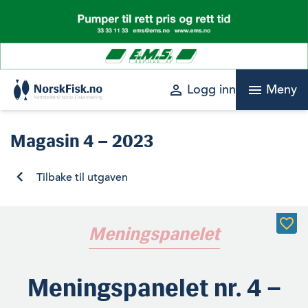
Skip
to
content
perm_identity
menu
Logg inn
Meny
Magasin
4 – 2023
Tilbake til utgaven
Meningspanelet
Meningspanelet nr. 4 –