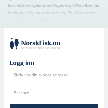
børsnoterte sjømatselskapene på Oslo Børs på
én hånd. I dag nærmer det seg 30. Hva tenker
du om denne utviklingen?
Logg inn