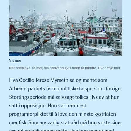
Når noen skal få mer, må nødvendigvis noen få mindre. Hvor mye mer
eller «vesentlig mer» er det ennå ingen som vet. Men de fleste regner
med at det er til kyst. (Foto: Råfisklaget)
Hva Cecilie Terese Myrseth sa og mente som
Arbeiderpartiets fiskeripolitiske talsperson i forrige
Stortingsperiode må selvsagt tolkes i lys av at hun
satt i opposisjon. Hun var nærmest
programforpliktet til å love den minste kystflåten
mer fisk. Som ansvarlig statsråd må hun vokte sine
ord på en helt annen måte. Hva hun mener med