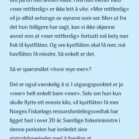
«mer rettferdig» er ikke lett å vite. «Mer rettferdig»
vil jo alltid avhenge av øynene som ser. Men ut fra
det hun tidligere har sagt, kan vi ikke skjønne
annet enn at «mer rettferdig» fortsatt må bety mer
fisk til kystflåten. Og om kystflåten skal få mer, må
havflåten få mindre. Så enkelt er det.
Så er spørsmålet «hvor mye mer»?
Det er også vanskelig å si. I utgangspunktet er jo
«mer» helt enkelt bare «mer». Selv om hun kun
skulle flytte ett eneste kilo, vil kystflåten få mer.
Norges Fiskarlags ressursfordelingsvedtak har
ligget fast i over 20 år. Samtlige fiskeriministre i
denne perioden har innledet sine
statsrådsperioder med å forsikre at