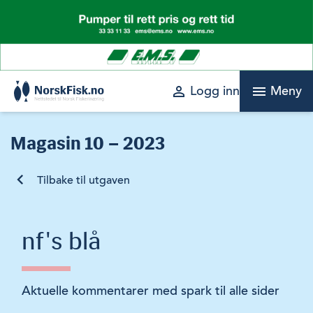
Skip
to
content
perm_identity
menu
Logg inn
Meny
Magasin
10 – 2023
Tilbake til utgaven
nf's blå
Aktuelle kommentarer med spark til alle sider