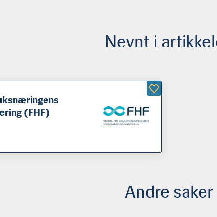
Nevnt i artikke
ruksnæringens
iering (FHF)
Andre saker