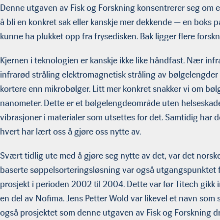
Denne utgaven av Fisk og Forskning konsentrerer seg om en
å bli en konkret sak eller kanskje mer dekkende — en boks 
kunne ha plukket opp fra frysedisken. Bak ligger flere forsk
Kjernen i teknologien er kanskje ikke like håndfast. Nær in
infrarød stråling elektromagnetisk stråling av bølgelengder 
kortere enn mikrobølger. Litt mer konkret snakker vi om bøl
nanometer. Dette er et bølgelengdeområde uten helseskadel
vibrasjoner i materialer som utsettes for det. Samtidig har d
hvert har lært oss å gjøre oss nytte av.
Svært tidlig ute med å gjøre seg nytte av det, var det norsk
baserte søppelsorteringsløsning var også utgangspunktet f
prosjekt i perioden 2002 til 2004. Dette var før Titech gikk
en del av Nofima. Jens Petter Wold var likevel et navn som s
også prosjektet som denne utgaven av Fisk og Forskning dr