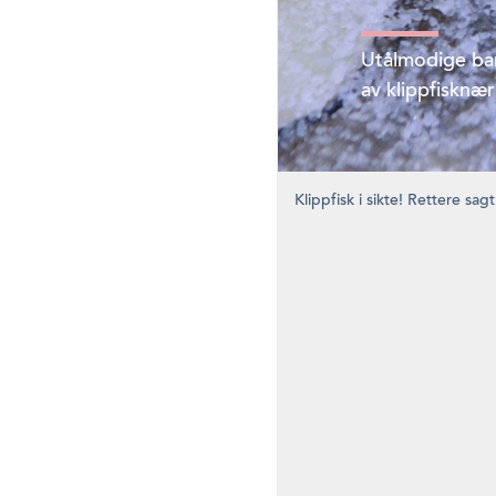
Utålmodige bar
av klippfisknæ
Klippfisk i sikte! Rettere s