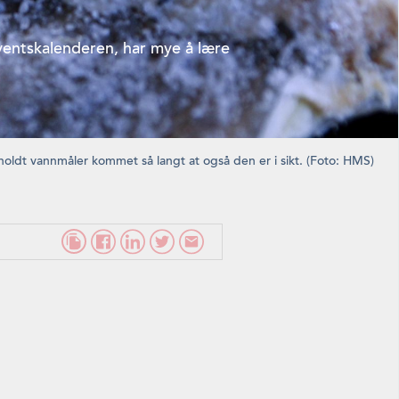
ventskalenderen, har mye å lære
holdt vannmåler kommet så langt at også den er i sikt. (Foto: HMS)