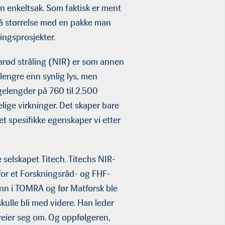
 enkeltsak. Som faktisk er ment
på størrelse med en pakke man
ningsprosjekter.
frarød stråling (NIR) er som annen
lengre enn synlig lys, men
gelengder på 760 til 2.500
ige virkninger. Det skaper bare
et spesifikke egenskaper vi etter
e selskapet Titech. Titechs NIR-
or et Forskningsråd- og FHF-
 inn i TOMRA og før Matforsk ble
kulle bli med videre. Han leder
eier seg om. Og oppfølgeren,