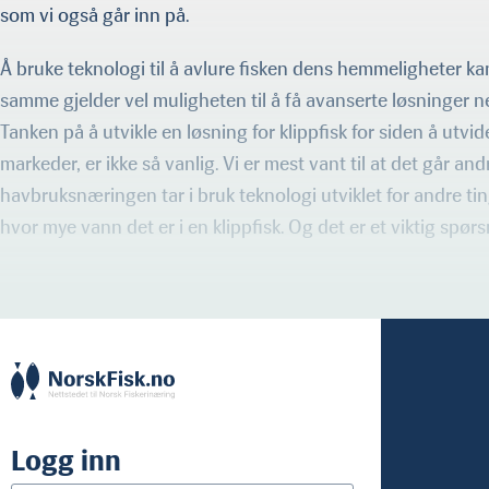
som vi også går inn på.
Å bruke teknologi til å avlure fisken dens hemmeligheter ka
samme gjelder vel muligheten til å få avanserte løsninger n
Tanken på å utvikle en løsning for klippfisk for siden å utvid
markeder, er ikke så vanlig. Vi er mest vant til at det går and
havbruksnæringen tar i bruk teknologi utviklet for andre ting
hvor mye vann det er i en klippfisk. Og det er et viktig spørs
Logg inn