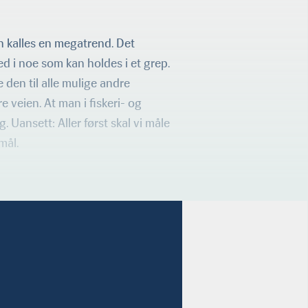
n kalles en megatrend. Det
ed i noe som kan holdes i et grep.
e den til alle mulige andre
re veien. At man i fiskeri- og
. Uansett: Aller først skal vi måle
mål.