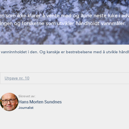
n som ikke klarer å vente med og åpne neste luke i ad
ringen og forskerne som utvikler håndholdt vannmåler.
agt vanninnholdet i den. Og kanskje er bestrebelsene med å utvikle hånd
Utgave nr. 10
Skrevet av:
Hans Morten Sundnes
Journalist