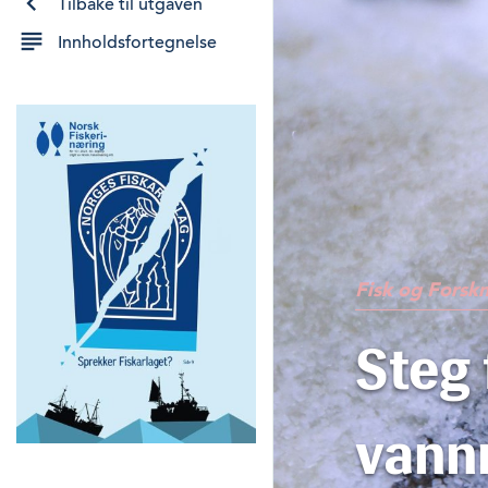
Tilbake til utgaven
Innholdsfortegnelse
Fisk og Forsk
Steg 
vann