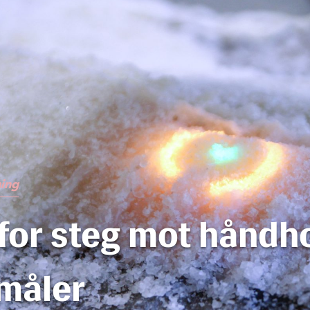
ning
for steg mot håndh
måler